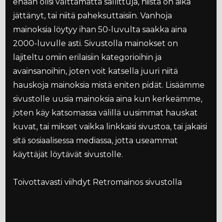
enään olisi välttämättä sallittuja, niistä on aika
jättänyt, tai niitä paheksuttaisiin. Vanhoja
mainoksia löytyy ihan 50-luvulta saakka aina
2000-luvulle asti. Sivustolla mainokset on
lajiteltu omiin erilaisiin kategorioihin ja
avainsanoihin, joten voit katsella juuri niitä
hauskoja mainoksia mistä eniten pidät. Lisäämme
sivustolle uusia mainoksia aina kun kerkeämme,
joten käy katsomassa välillä uusimmat hauskat
kuvat, tai mikset vaikka linkkaisi sivustoa, tai jakaisi
sitä sosiaalisessa mediassa, jotta useammat
käyttäjät löytävät sivustolle.
Toivottavasti viihdyt Retromainos sivustolla