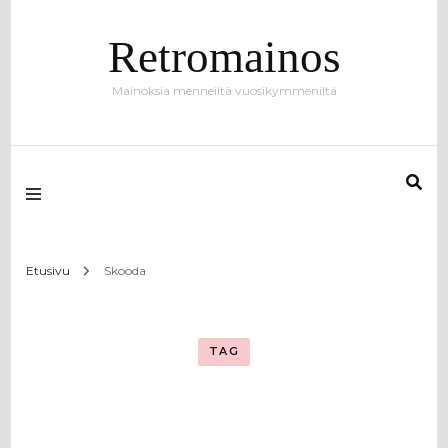
Retromainos
Mainoksia menneiltä vuosikymmeniltä
Etusivu
Skooda
TAG