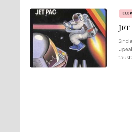
ELE
JET 
Sincl
upeal
taust