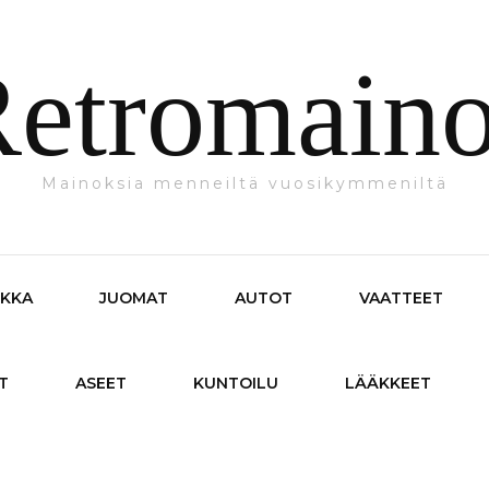
etromain
Mainoksia menneiltä vuosikymmeniltä
IKKA
JUOMAT
AUTOT
VAATTEET
T
ASEET
KUNTOILU
LÄÄKKEET