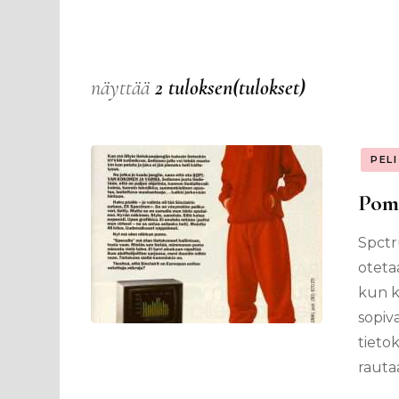
näyttää
2 tuloksen(tulokset)
PEL
Pomo
Spctr
oteta
kun k
sopiv
tieto
rautaa