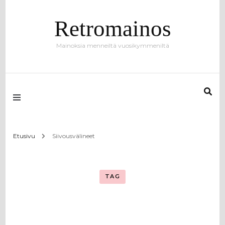
Retromainos
Mainoksia menneiltä vuosikymmeniltä
Etusivu
Siivousvälineet
TAG