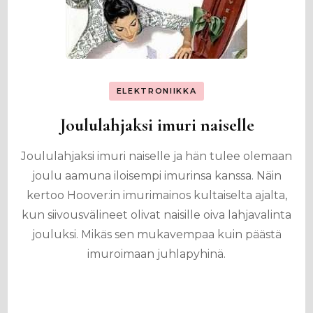
ELEKTRONIIKKA
Joululahjaksi imuri naiselle
Joululahjaksi imuri naiselle ja hän tulee olemaan
joulu aamuna iloisempi imurinsa kanssa. Näin
kertoo Hoover:in imurimainos kultaiselta ajalta,
kun siivousvälineet olivat naisille oiva lahjavalinta
jouluksi. Mikäs sen mukavempaa kuin päästä
imuroimaan juhlapyhinä.