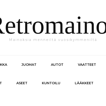
etromain
Mainoksia menneiltä vuosikymmeniltä
IKKA
JUOMAT
AUTOT
VAATTEET
T
ASEET
KUNTOILU
LÄÄKKEET