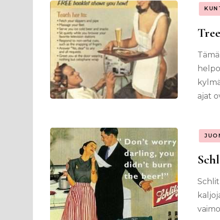
KUN
Tree
Tämän
helpol
kylmä
ajat 
JUO
Schl
Schli
kaljo
vaimo