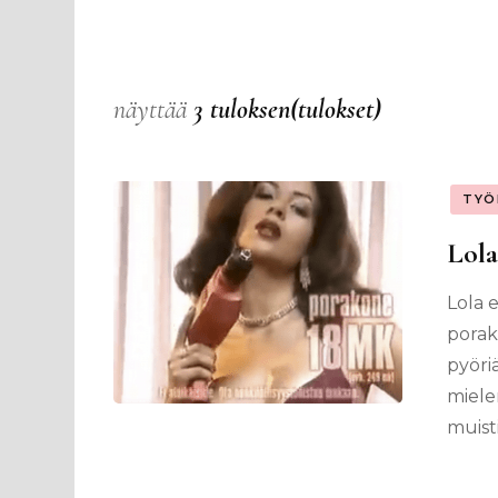
näyttää
3 tuloksen(tulokset)
TYÖ
Lola
Lola 
porak
pyöri
mielen
muist