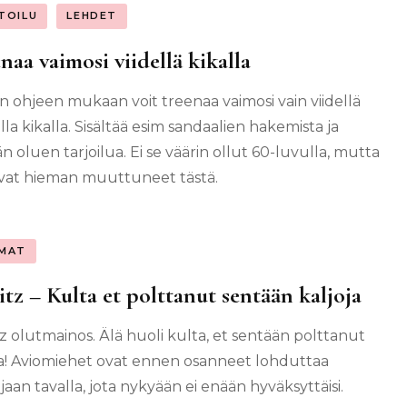
TOILU
LEHDET
naa vaimosi viidellä kikalla
 ohjeen mukaan voit treenaa vaimosi vain viidellä
la kikalla. Sisältää esim sandaalien hakemista ja
n oluen tarjoilua. Ei se väärin ollut 60-luvulla, mutta
ovat hieman muuttuneet tästä.
MAT
itz – Kulta et polttanut sentään kaljoja
tz olutmainos. Älä huoli kulta, et sentään polttanut
ja! Aviomiehet ovat ennen osanneet lohduttaa
jaan tavalla, jota nykyään ei enään hyväksyttäisi.