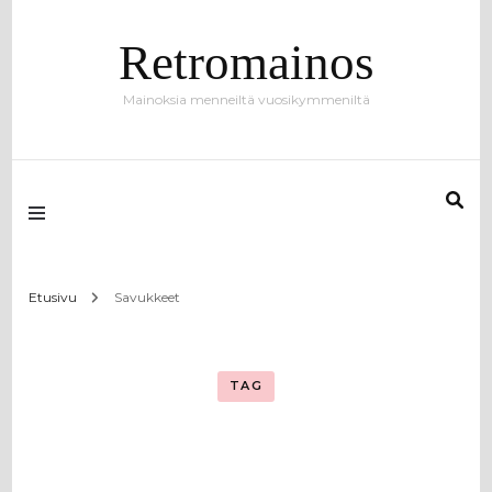
Retromainos
Mainoksia menneiltä vuosikymmeniltä
Etusivu
Savukkeet
TAG