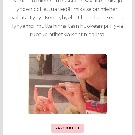
Kent tuo miehen tupakka on savuke jonka jo
yhden poltettua tiedät miksi se on miehen
valinta. Lyhyt Kent lyhyellä filtterillä on senttiä
lyhyempi, mutta hinnaltaan huokeampi. Hyviä
tupakointihetkiä Kentin parissa.
SAVUKKEET