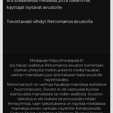
sitä sosiaalisessa mediassa, jotta useammat
käyttäjät löytävät sivustolle.
Toivottavasti viihdyt Retromainos sivustolla
Mediapala
https://mediapala.fi/
Jos haluat osallistua Retromainos sivuston toimintaan,
otathan yhteyttä meihin ja kerrot minkä hauskan
vanhan mainoksen juuri sinä haluaisit lisätä sivustolle
näytettäväksi.
Retromainos.fi on vanhoja hauskoja mainoksia esittelevä
huumorisivusto. Sivusto ei ole vastuussa kuvissa
esiintyvästä mainoksista tai niiden sisällöstä. Sivuston
tarkoitus ei ole loukata tai provosoida mitään
ihmisryhmää, vaan tarkoituksena on näyttää minkälaisia
mainoksia ennen vanhaan näytettiin kohdeyleisölle.