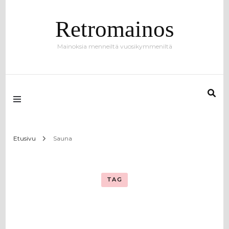
Retromainos
Mainoksia menneiltä vuosikymmeniltä
Etusivu
Sauna
TAG