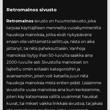
Retromainos sivusto
Retromainos
sivusto on huumorisivusto, joka
tarjoaa käyttäjilleen menneiltä vuosikymmeniltä
hauskoja mainoksia, jotka eivät nykypäivänä
enään olisi välttämättä sallittuja, niistä on aika
jättänyt, tai niitä paheksuttaisiin. Vanhoja
mainoksia löytyy ihan 50-luvulta saakka aina
2000-luvulle asti. Sivustolla mainokset on
lajiteltu omiin erilaisiin kategorioihin ja
avainsanoihin, joten voit katsella juuri niitä
hauskoja mainoksia mistä eniten pidät. Lisäämme
sivustolle uusia mainoksia aina kun kerkeämme,
joten käy katsomassa välillä uusimmat hauskat
kuvat, tai mikset vaikka linkkaisi sivustoa, tai jakaisi