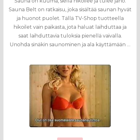
Sauna on kuuma, siellä hikoilee ja tulee jano.
Sauna Belt on ratkaisu, joka sisältää saunan hyvät
ja huonot puolet. Tällä TV-Shop tuotteella
hikoilet vain paikasta, jota haluat laihduttaa ja
saat laihduttavia tuloksia pienellä vaivalla.
Unohda sinäkin saunominen ja ala käyttämään …