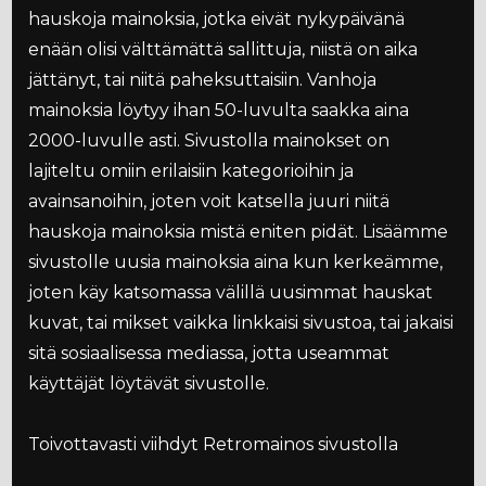
hauskoja mainoksia, jotka eivät nykypäivänä
enään olisi välttämättä sallittuja, niistä on aika
jättänyt, tai niitä paheksuttaisiin. Vanhoja
mainoksia löytyy ihan 50-luvulta saakka aina
2000-luvulle asti. Sivustolla mainokset on
lajiteltu omiin erilaisiin kategorioihin ja
avainsanoihin, joten voit katsella juuri niitä
hauskoja mainoksia mistä eniten pidät. Lisäämme
sivustolle uusia mainoksia aina kun kerkeämme,
joten käy katsomassa välillä uusimmat hauskat
kuvat, tai mikset vaikka linkkaisi sivustoa, tai jakaisi
sitä sosiaalisessa mediassa, jotta useammat
käyttäjät löytävät sivustolle.
Toivottavasti viihdyt Retromainos sivustolla