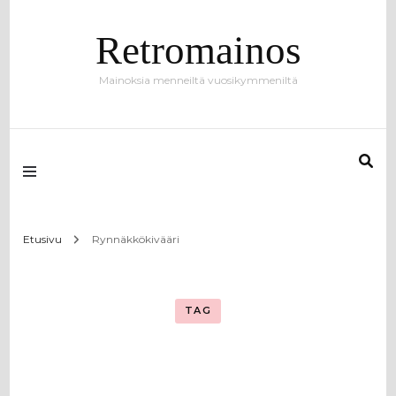
Retromainos
Mainoksia menneiltä vuosikymmeniltä
Etusivu
Rynnäkkökivääri
TAG