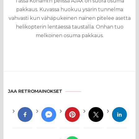
Tässä Konami:n pelissä AJAX on suora osuma
pakkaus. Kuvassa huokuu ysärin tunnelma
vahvasti kun vähäpukeinen nainen pitelee asetta
helikopterin lentäessä taustalla. Onhan tuo
melkoinen osuma pakkaus.
JAA RETROMAINOKSET