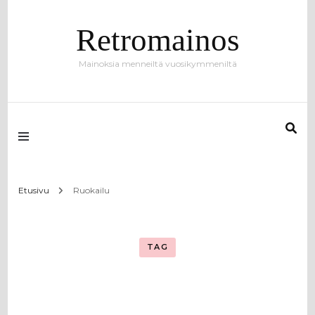
Retromainos
Mainoksia menneiltä vuosikymmeniltä
Etusivu
Ruokailu
TAG