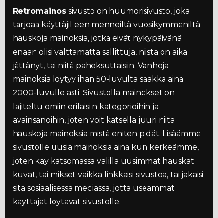
Retromainos
sivusto on huumorisivusto, joka
tarjoaa käyttäjilleen menneiltä vuosikymmeniltä
hauskoja mainoksia, jotka eivät nykypäivänä
enään olisi välttämättä sallittuja, niistä on aika
jättänyt, tai niitä paheksuttaisiin. Vanhoja
mainoksia löytyy ihan 50-luvulta saakka aina
2000-luvulle asti. Sivustolla mainokset on
lajiteltu omiin erilaisiin kategorioihin ja
avainsanoihin, joten voit katsella juuri niitä
hauskoja mainoksia mistä eniten pidät. Lisäämme
sivustolle uusia mainoksia aina kun kerkeämme,
joten käy katsomassa välillä uusimmat hauskat
kuvat, tai mikset vaikka linkkaisi sivustoa, tai jakaisi
sitä sosiaalisessa mediassa, jotta useammat
käyttäjät löytävät sivustolle.