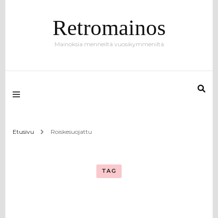
Retromainos
Mainoksia menneiltä vuosikymmeniltä
Etusivu
Roiskesuojattu
TAG