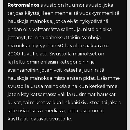
Retromainos
sivusto on huumorisivusto, joka
tarjoaa käyttäjilleen menneiltä vuosikymmeniltä
hauskoja mainoksia, jotka eivät nykypäivänä
enään olisi välttämättä sallittuja, niistä on aika
jättänyt, tai niitä paheksuttaisiin. Vanhoja
mainoksia löytyy ihan 50-luvulta saakka aina
2000-luvulle asti. Sivustolla mainokset on
lajiteltu omiin erilaisiin kategorioihin ja
avainsanoihin, joten voit katsella juuri niitä
hauskoja mainoksia mistä eniten pidät. Lisäämme
sivustolle uusia mainoksia aina kun kerkeämme,
joten käy katsomassa välillä uusimmat hauskat
kuvat, tai mikset vaikka linkkaisi sivustoa, tai jakaisi
sitä sosiaalisessa mediassa, jotta useammat
käyttäjät löytävät sivustolle.