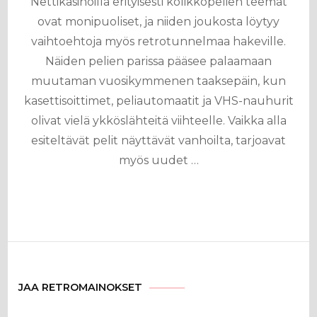
Nettikasinoilla erityisesti kolikkopelien teemat
ovat monipuoliset, ja niiden joukosta löytyy
vaihtoehtoja myös retrotunnelmaa hakeville.
Näiden pelien parissa pääsee palaamaan
muutaman vuosikymmenen taaksepäin, kun
kasettisoittimet, peliautomaatit ja VHS-nauhurit
olivat vielä ykköslähteitä viihteelle. Vaikka alla
esiteltävät pelit näyttävät vanhoilta, tarjoavat
myös uudet …
JAA RETROMAINOKSET