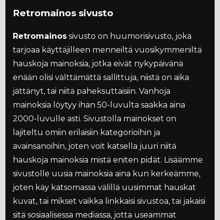
Retromainos sivusto
Retromainos
sivusto on huumorisivusto, joka
tarjoaa käyttäjilleen menneiltä vuosikymmeniltä
hauskoja mainoksia, jotka eivät nykypäivänä
enään olisi välttämättä sallittuja, niistä on aika
jättänyt, tai niitä paheksuttaisiin. Vanhoja
mainoksia löytyy ihan 50-luvulta saakka aina
2000-luvulle asti. Sivustolla mainokset on
lajiteltu omiin erilaisiin kategorioihin ja
avainsanoihin, joten voit katsella juuri niitä
hauskoja mainoksia mistä eniten pidät. Lisäämme
sivustolle uusia mainoksia aina kun kerkeämme,
joten käy katsomassa välillä uusimmat hauskat
kuvat, tai mikset vaikka linkkaisi sivustoa, tai jakaisi
sitä sosiaalisessa mediassa, jotta useammat