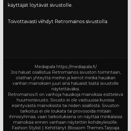
käyttäjät löytävät sivustolle.
Toivottavasti viihdyt Retromainos sivustolla
Mediapala
https://mediapala.fi/
Jos haluat osallistua Retromainos sivuston toimintaan,
otathan yhteyttä meihin ja kerrot minkä hauskan
vanhan mainoksen juuri sinä haluaisit lisätä sivustolle
näytettäväksi.
Retromainos.fi on vanhoja hauskoja mainoksia esittelevä
huumorisivusto. Sivusto ei ole vastuussa kuvissa
esiintyvästä mainoksista tai niiden sisällöstä. Sivuston
tarkoitus ei ole loukata tai provosoida mitään
ihmisryhmää, vaan tarkoituksena on näyttää minkälaisia
mainoksia ennen vanhaan näytettiin kohdeyleisölle.
Fashion Stylist | Kehittänyt
Blossom Themes
.Tarjoaja