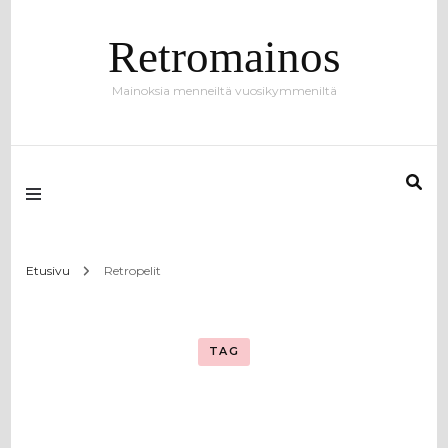
Retromainos
Mainoksia menneiltä vuosikymmeniltä
Etusivu
Retropelit
TAG