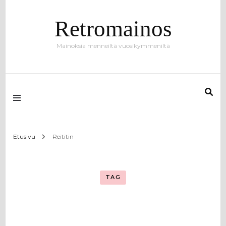
Retromainos
Mainoksia menneiltä vuosikymmeniltä
Etusivu
Reititin
TAG