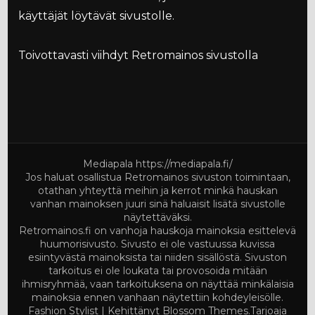
käyttäjät löytävät sivustolle.
Toivottavasti viihdyt Retromainos sivustolla
Mediapala
https://mediapala.fi/
Jos haluat osallistua Retromainos sivuston toimintaan,
otathan yhteyttä meihin ja kerrot minkä hauskan
vanhan mainoksen juuri sinä haluaisit lisätä sivustolle
näytettäväksi.
Retromainos.fi on vanhoja hauskoja mainoksia esittelevä
huumorisivusto. Sivusto ei ole vastuussa kuvissa
esiintyvästä mainoksista tai niiden sisällöstä. Sivuston
tarkoitus ei ole loukata tai provosoida mitään
ihmisryhmää, vaan tarkoituksena on näyttää minkälaisia
mainoksia ennen vanhaan näytettiin kohdeyleisölle.
Fashion Stylist | Kehittänyt
Blossom Themes
.Tarjoaja