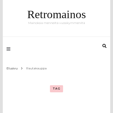
Retromainos
Mainoksia menneiltä vuosikymmeniltä
Etusivu
Rautakauppa
TAG