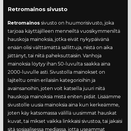
Retromainos sivusto
Retromainos
sivusto on huumorisivusto, joka
tarjoaa käyttäjilleen menneiltä vuosikymmeniltä
hauskoja mainoksia, jotka eivät nykypäivänä
enään olisi välttämättä sallittuja, niistä on aika
jättänyt, tai niitä paheksuttaisiin. Vanhoja
mainoksia löytyy ihan 50-luvulta saakka aina
2000-luvulle asti. Sivustolla mainokset on
lajiteltu omiin erilaisiin kategorioihin ja
avainsanoihin, joten voit katsella juuri niitä
hauskoja mainoksia mistä eniten pidät. Lisäämme
sivustolle uusia mainoksia aina kun kerkeämme,
joten käy katsomassa välillä uusimmat hauskat
kuvat, tai mikset vaikka linkkaisi sivustoa, tai jakaisi
sitä sosiaalisessa mediassa, jotta useammat