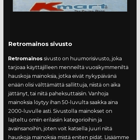
Retromainos sivusto
Retromainos
sivusto on huumorisivusto, joka
tarjoaa käyttäjilleen menneiltä vuosikymmeniltä
hauskoja mainoksia, jotka eivät nykypäivänä
enään olisi välttämättä sallittuja, niistä on aika
jättänyt, tai niitä paheksuttaisiin. Vanhoja
mainoksia löytyy ihan 50-luvulta saakka aina
2000-luvulle asti. Sivustolla mainokset on
lajiteltu omiin erilaisiin kategorioihin ja
avainsanoihin, joten voit katsella juuri niitä
hauskoja mainoksia mistä eniten pidät. Lisäämme