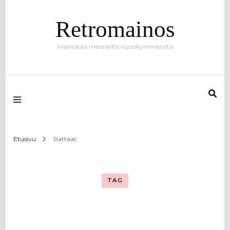
Retromainos
Mainoksia menneiltä vuosikymmeniltä
Etusivu
Rattaat
TAG