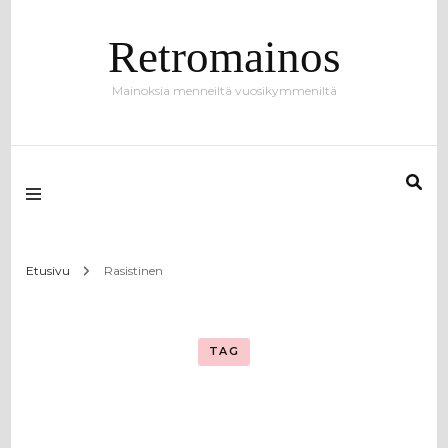
Retromainos
Mainoksia menneiltä vuosikymmeniltä
Etusivu
Rasistinen
TAG