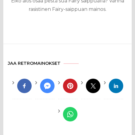
Eikö äitis osaa pestä sua Fairy saippualla? Vanha
rasistinen Fairy-saippuan mainos.
JAA RETROMAINOKSET