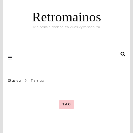
Retromainos
Mainoksia menneiltä vuosikymmeniltä
Etusivu
Rambo
TAG