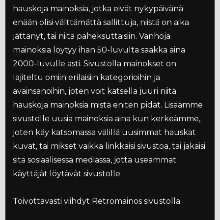
hauskoja mainoksia, jotka eivät nykypäivänä
enään olisi välttämättä sallittuja, niistä on aika
jättänyt, tai niitä paheksuttaisiin. Vanhoja
mainoksia löytyy ihan 50-luvulta saakka aina
2000-luvulle asti. Sivustolla mainokset on
lajiteltu omiin erilaisiin kategorioihin ja
avainsanoihin, joten voit katsella juuri niitä
hauskoja mainoksia mistä eniten pidät. Lisäämme
sivustolle uusia mainoksia aina kun kerkeämme,
joten käy katsomassa välillä uusimmat hauskat
kuvat, tai mikset vaikka linkkaisi sivustoa, tai jakaisi
sitä sosiaalisessa mediassa, jotta useammat
käyttäjät löytävät sivustolle.
Toivottavasti viihdyt Retromainos sivustolla