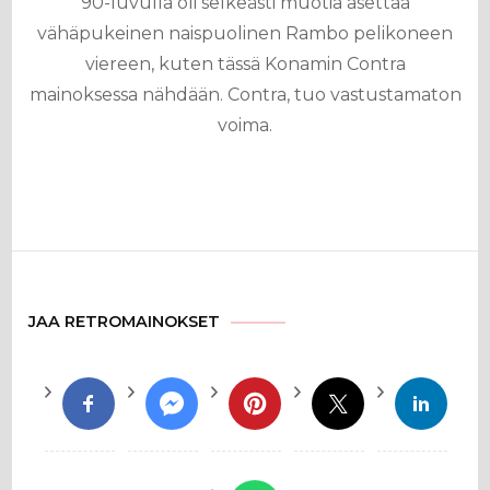
90-luvulla oli selkeästi muotia asettaa
vähäpukeinen naispuolinen Rambo pelikoneen
viereen, kuten tässä Konamin Contra
mainoksessa nähdään. Contra, tuo vastustamaton
voima.
JAA RETROMAINOKSET