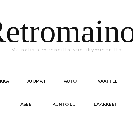
etromain
Mainoksia menneiltä vuosikymmeniltä
IKKA
JUOMAT
AUTOT
VAATTEET
T
ASEET
KUNTOILU
LÄÄKKEET