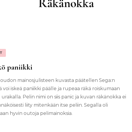
Räkänokka
IT
kö paniikki
 oudon mainosjulisteen kuvasta päätellen Sega:n
sä voi iskeä paniikki päälle ja rupeaa räkä roiskumaan
 urakalla. Pelin nimi on siis panic ja kuvan räkänokka ei
äköisesti liity mitenkään itse peliin. Segalla oli
naan hyvin outoja pelimainoksia.