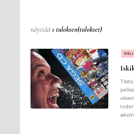
näyttää
1 tuloksen(tulokset)
PEL
Iski
Tästä
pelis
oikein
todenn
aikoi