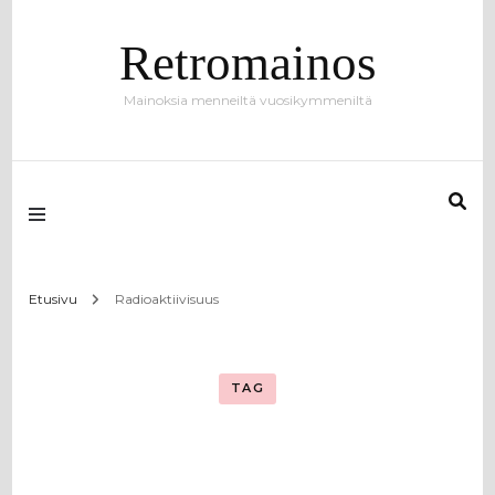
Retromainos
Mainoksia menneiltä vuosikymmeniltä
Etusivu
Radioaktiivisuus
TAG