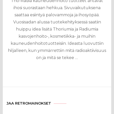
Tho-Radia kauneudenhoito tuotteet antavat
ihosi suorastaan hehkua. Sivuvaikutuksena
saattaa esiintyä palovammoja ja ihosyöpää.
Vuosisadan alussa tuotekehityksessä saatiin
huippu idea lisätä Thoriumia ja Radiumia
kasvojenhoito-, kosmetiikka- ja muihin
kauneudenhoitotuotteisiin. Ideasta luovuttiin
hiljalleen, kun ymmärrettiin mitä radioaktiivisuus
on ja mitä se tekee …
JAA RETROMAINOKSET