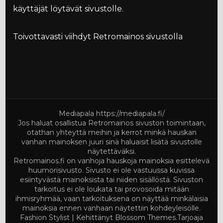
käyttäjät löytävät sivustolle.
Toivottavasti viihdyt Retromainos sivustolla
Mediapala
https://mediapala.fi/
Jos haluat osallistua Retromainos sivuston toimintaan,
otathan yhteyttä meihin ja kerrot minkä hauskan
vanhan mainoksen juuri sinä haluaisit lisätä sivustolle
näytettäväksi.
Retromainos.fi on vanhoja hauskoja mainoksia esittelevä
huumorisivusto. Sivusto ei ole vastuussa kuvissa
esiintyvästä mainoksista tai niiden sisällöstä. Sivuston
tarkoitus ei ole loukata tai provosoida mitään
ihmisryhmää, vaan tarkoituksena on näyttää minkälaisia
mainoksia ennen vanhaan näytettiin kohdeyleisölle.
Fashion Stylist | Kehittänyt
Blossom Themes
.Tarjoaja