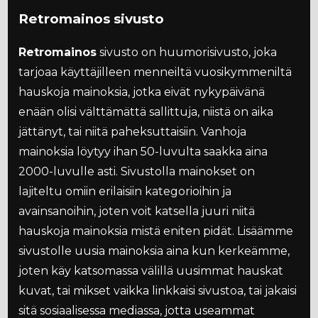
Retromainos sivusto
Retromainos
sivusto on huumorisivusto, joka
tarjoaa käyttäjilleen menneiltä vuosikymmeniltä
hauskoja mainoksia, jotka eivät nykypäivänä
enään olisi välttämättä sallittuja, niistä on aika
jättänyt, tai niitä paheksuttaisiin. Vanhoja
mainoksia löytyy ihan 50-luvulta saakka aina
2000-luvulle asti. Sivustolla mainokset on
lajiteltu omiin erilaisiin kategorioihin ja
avainsanoihin, joten voit katsella juuri niitä
hauskoja mainoksia mistä eniten pidät. Lisäämme
sivustolle uusia mainoksia aina kun kerkeämme,
joten käy katsomassa välillä uusimmat hauskat
kuvat, tai mikset vaikka linkkaisi sivustoa, tai jakaisi
sitä sosiaalisessa mediassa, jotta useammat