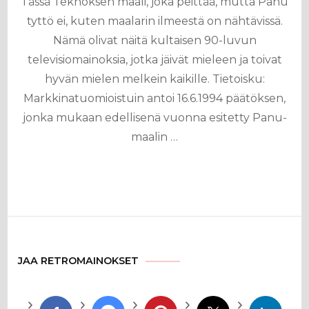
Tässä Teknoksen maali, joka peittää, mutta Panu
tyttö ei, kuten maalarin ilmeestä on nähtävissä.
Nämä olivat näitä kultaisen 90-luvun
televisiomainoksia, jotka jäivät mieleen ja toivat
hyvän mielen melkein kaikille. Tietoisku:
Markkinatuomioistuin antoi 16.6.1994 päätöksen,
jonka mukaan edellisenä vuonna esitetty Panu-
maalin …
JAA RETROMAINOKSET