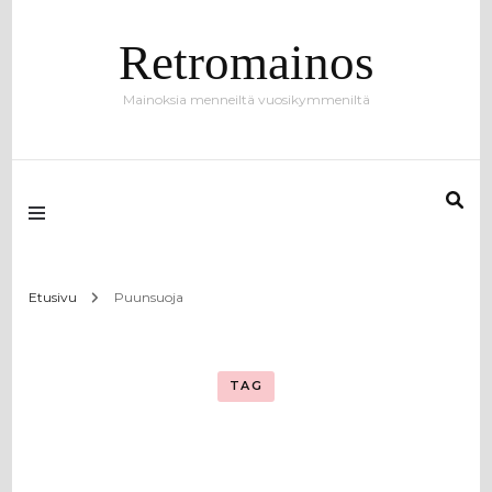
Retromainos
Mainoksia menneiltä vuosikymmeniltä
Etusivu
Puunsuoja
TAG