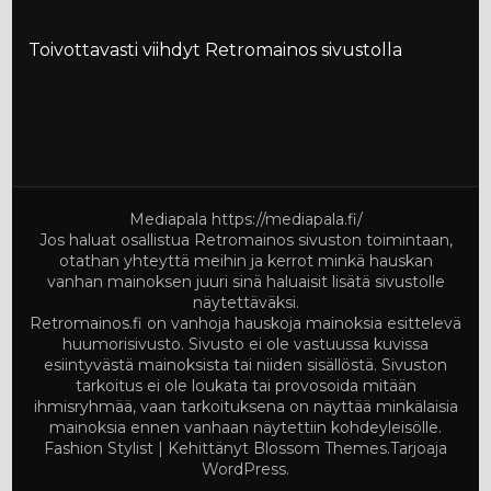
Toivottavasti viihdyt Retromainos sivustolla
Mediapala
https://mediapala.fi/
Jos haluat osallistua Retromainos sivuston toimintaan,
otathan yhteyttä meihin ja kerrot minkä hauskan
vanhan mainoksen juuri sinä haluaisit lisätä sivustolle
näytettäväksi.
Retromainos.fi on vanhoja hauskoja mainoksia esittelevä
huumorisivusto. Sivusto ei ole vastuussa kuvissa
esiintyvästä mainoksista tai niiden sisällöstä. Sivuston
tarkoitus ei ole loukata tai provosoida mitään
ihmisryhmää, vaan tarkoituksena on näyttää minkälaisia
mainoksia ennen vanhaan näytettiin kohdeyleisölle.
Fashion Stylist | Kehittänyt
Blossom Themes
.Tarjoaja
WordPress
.