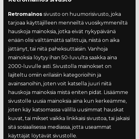
Retromainos
sivusto on huumorisivusto, joka
tarjoaa käyttäjilleen menneiltä vuosikymmeniltä
hauskoja mainoksia, jotka eivät nykypäivänä
enään olisi välttämättä sallittuja, niistä on aika
jättänyt, tai niitä paheksuttaisiin. Vanhoja
mainoksia löytyy ihan 50-luvulta saakka aina
2000-luvulle asti. Sivustolla mainokset on
lajiteltu omiin erilaisiin kategorioihin ja
avainsanoihin, joten voit katsella juuri niitä
hauskoja mainoksia mistä eniten pidät. Lisäämme
sivustolle uusia mainoksia aina kun kerkeämme,
joten käy katsomassa välillä uusimmat hauskat
kuvat, tai mikset vaikka linkkaisi sivustoa, tai jakaisi
sitä sosiaalisessa mediassa, jotta useammat
käyttäjät löytävät sivustolle.