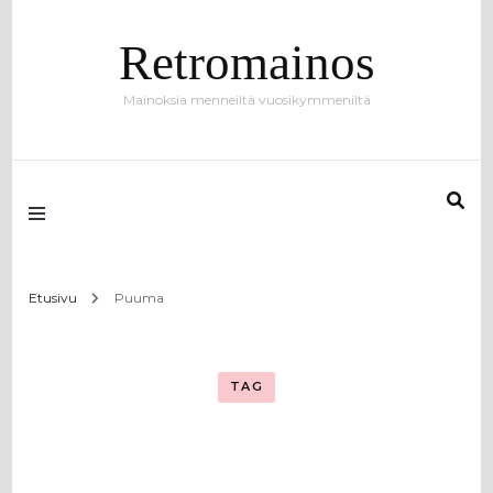
Retromainos
Mainoksia menneiltä vuosikymmeniltä
Etusivu
Puuma
TAG