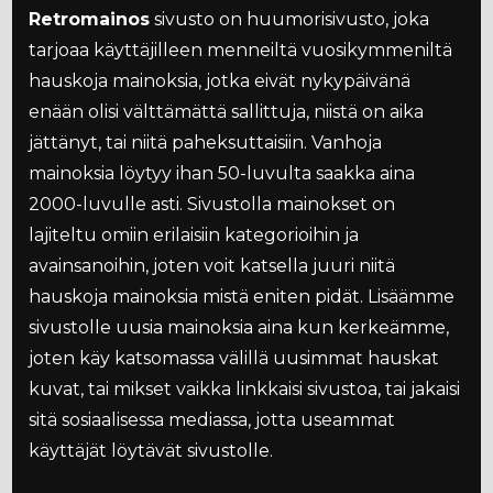
Retromainos
sivusto on huumorisivusto, joka
tarjoaa käyttäjilleen menneiltä vuosikymmeniltä
hauskoja mainoksia, jotka eivät nykypäivänä
enään olisi välttämättä sallittuja, niistä on aika
jättänyt, tai niitä paheksuttaisiin. Vanhoja
mainoksia löytyy ihan 50-luvulta saakka aina
2000-luvulle asti. Sivustolla mainokset on
lajiteltu omiin erilaisiin kategorioihin ja
avainsanoihin, joten voit katsella juuri niitä
hauskoja mainoksia mistä eniten pidät. Lisäämme
sivustolle uusia mainoksia aina kun kerkeämme,
joten käy katsomassa välillä uusimmat hauskat
kuvat, tai mikset vaikka linkkaisi sivustoa, tai jakaisi
sitä sosiaalisessa mediassa, jotta useammat
käyttäjät löytävät sivustolle.