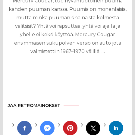
Mercury Cougar, tuo hyvämuotoinen puuma
kahden puuman kanssa. Puumia on monenlaisia,
mutta minkä puuman sinä näistä kolmesta
valitsisit? Yhtä voi rapsuttaa, yhtä voi ajella ja
yhelle ei keksi käyttöä. Mercury Cougar
ensimmäisen sukupolven versio on auto jota
valmistettiin 1967–1970 välillä. …
JAA RETROMAINOKSET