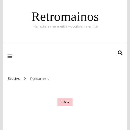
Retromainos
Mainoksia menneiltä vuosikymmeniltä
Etusivu
Poreamme
TAG