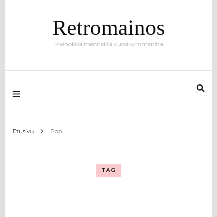
Retromainos
Mainoksia menneiltä vuosikymmeniltä
Etusivu
Pop
TAG