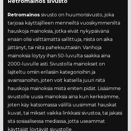
Retromainos sivusto
Retromainos
sivusto on huumorisivusto, joka
tarjoaa käyttäjilleen menneiltä vuosikymmeniltä
hauskoja mainoksia, jotka eivät nykypäivänä
enään olisi välttämättä sallittuja, niistä on aika
jättänyt, tai niitä paheksuttaisiin. Vanhoja
mainoksia löytyy ihan 50-luvulta saakka aina
2000-luvulle asti. Sivustolla mainokset on
lajiteltu omiin erilaisiin kategorioihin ja
avainsanoihin, joten voit katsella juuri niitä
hauskoja mainoksia mistä eniten pidät. Lisäämme
sivustolle uusia mainoksia aina kun kerkeämme,
joten käy katsomassa välillä uusimmat hauskat
kuvat, tai mikset vaikka linkkaisi sivustoa, tai jakaisi
sitä sosiaalisessa mediassa, jotta useammat
käyttäjät löytävät sivustolle.