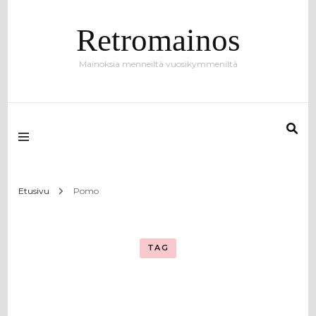
Retromainos
Mainoksia menneiltä vuosikymmeniltä
Etusivu
Pomo
TAG