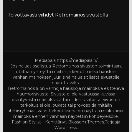
Toivottavasti viihdyt Retromainos sivustolla
Mediapala
https://mediapala.fi/
Jos haluat osallistua Retromainos sivuston toimintaan,
otathan yhteyttä meihin ja kerrot minkä hauskan
vanhan mainoksen juuri sinä haluaisit lisätä sivustolle
näytettäväksi.
Retromainos.fi on vanhoja hauskoja mainoksia esittelevä
huumorisivusto. Sivusto ei ole vastuussa kuvissa
esiintyvästä mainoksista tai niiden sisällöstä. Sivuston
tarkoitus ei ole loukata tai provosoida mitään
ihmisryhmää, vaan tarkoituksena on näyttää minkälaisia
mainoksia ennen vanhaan näytettiin kohdeyleisölle.
Fashion Stylist | Kehittänyt
Blossom Themes
.Tarjoaja
WordPress
.