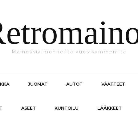
etromain
Mainoksia menneiltä vuosikymmeniltä
IKKA
JUOMAT
AUTOT
VAATTEET
T
ASEET
KUNTOILU
LÄÄKKEET