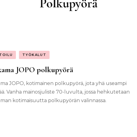
Polkupyörä
TOILU
TYÖKALUT
kama JOPO polkupyörä
ma JOPO, kotimainen polkupyörä, jota yhä useampi
ää. Vanha mainosjuliste 70-luvulta, jossa hehkutetaan
man kotimaisuutta polkupyörän valinnassa.