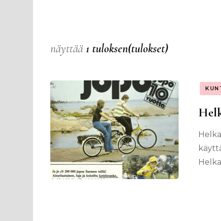
näyttää
1 tuloksen(tulokset)
KUN
Hel
Helka
käytt
Helka