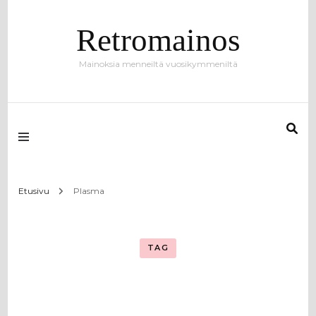
Retromainos
Mainoksia menneiltä vuosikymmeniltä
Etusivu
Plasma
TAG