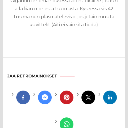
Gigantin lehtimainoksessa äiti huokailee joulun
alla liian monesta tuumasta. Kyseessä siis 42
tuumainen plasmatelevisio, jos jotain muuta
kuvittelit (Äiti ei vain sitä tiedä).
JAA RETROMAINOKSET