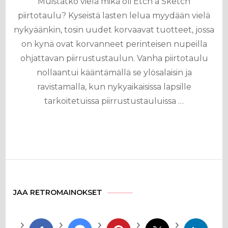
Muistatko vielä mikä oli Etch a Sketch
piirtotaulu? Kyseistä lasten lelua myydään vielä
nykyäänkin, tosin uudet korvaavat tuotteet, jossa
on kynä ovat korvanneet perinteisen nupeilla
ohjattavan piirrustustaulun. Vanha piirtotaulu
nollaantui kääntämällä se ylösalaisin ja
ravistamalla, kun nykyaikaisissa lapsille
tarkoitetuissa piirrustustauluissa …
JAA RETROMAINOKSET