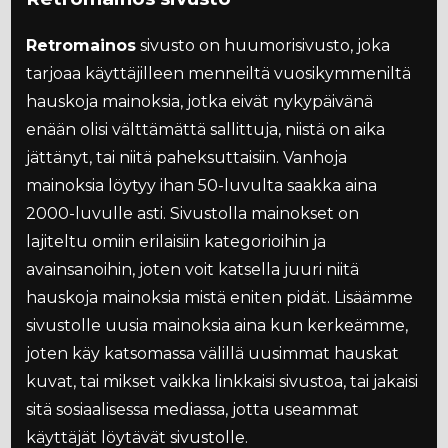
Retromainos
sivusto on huumorisivusto, joka
tarjoaa käyttäjilleen menneiltä vuosikymmeniltä
hauskoja mainoksia, jotka eivät nykypäivänä
enään olisi välttämättä sallittuja, niistä on aika
jättänyt, tai niitä paheksuttaisiin. Vanhoja
mainoksia löytyy ihan 50-luvulta saakka aina
2000-luvulle asti. Sivustolla mainokset on
lajiteltu omiin erilaisiin kategorioihin ja
avainsanoihin, joten voit katsella juuri niitä
hauskoja mainoksia mistä eniten pidät. Lisäämme
sivustolle uusia mainoksia aina kun kerkeämme,
joten käy katsomassa välillä uusimmat hauskat
kuvat, tai mikset vaikka linkkaisi sivustoa, tai jakaisi
sitä sosiaalisessa mediassa, jotta useammat
käyttäjät löytävät sivustolle.