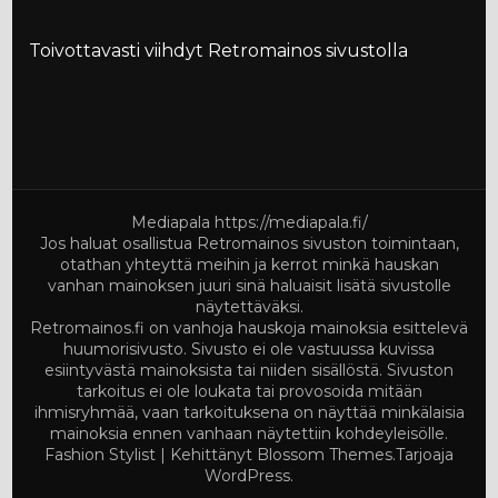
Toivottavasti viihdyt Retromainos sivustolla
Mediapala
https://mediapala.fi/
Jos haluat osallistua Retromainos sivuston toimintaan,
otathan yhteyttä meihin ja kerrot minkä hauskan
vanhan mainoksen juuri sinä haluaisit lisätä sivustolle
näytettäväksi.
Retromainos.fi on vanhoja hauskoja mainoksia esittelevä
huumorisivusto. Sivusto ei ole vastuussa kuvissa
esiintyvästä mainoksista tai niiden sisällöstä. Sivuston
tarkoitus ei ole loukata tai provosoida mitään
ihmisryhmää, vaan tarkoituksena on näyttää minkälaisia
mainoksia ennen vanhaan näytettiin kohdeyleisölle.
Fashion Stylist | Kehittänyt
Blossom Themes
.Tarjoaja
WordPress
.