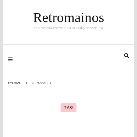
Retromainos
Mainoksia menneiltä vuosikymmeniltä
Etusivu
Piirtotaulu
TAG