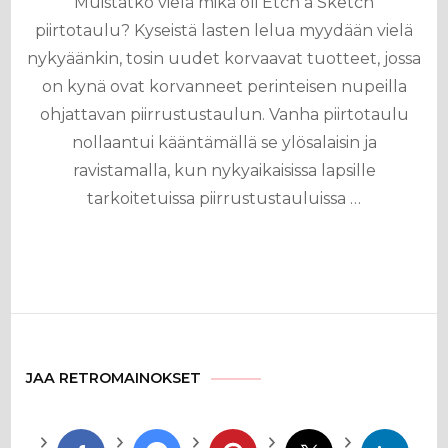
Muistatko vielä mikä oli Etch a Sketch
piirtotaulu? Kyseistä lasten lelua myydään vielä
nykyäänkin, tosin uudet korvaavat tuotteet, jossa
on kynä ovat korvanneet perinteisen nupeilla
ohjattavan piirrustustaulun. Vanha piirtotaulu
nollaantui kääntämällä se ylösalaisin ja
ravistamalla, kun nykyaikaisissa lapsille
tarkoitetuissa piirrustustauluissa …
JAA RETROMAINOKSET