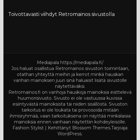
Toivottavasti viihdyt Retromainos sivustolla
Mediapala
https://mediapala.fi/
Jos haluat osallistua Retromainos sivuston toimintaan,
otathan yhteyttä meihin ja kerrot minkä hauskan
vanhan mainoksen juuri sinä haluaisit lisätä sivustolle
näytettäväksi.
Retromainos.fi on vanhoja hauskoja mainoksia esittelevä
huumorisivusto. Sivusto ei ole vastuussa kuvissa
esiintyvästä mainoksista tai niiden sisällöstä. Sivuston
tarkoitus ei ole loukata tai provosoida mitään
ihmisryhmää, vaan tarkoituksena on näyttää minkälaisia
mainoksia ennen vanhaan näytettiin kohdeyleisölle.
Fashion Stylist | Kehittänyt
Blossom Themes
.Tarjoaja
WordPress
.