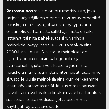
Retromainos
sivusto on huumorisivusto, joka
tarjoaa käyttäjilleen menneiltä vuosikymmeniltä
hauskoja mainoksia, jotka eivät nykypäivänä
enään olisi välttämättä sallittuja, niistä on aika
jättänyt, tai niitä paheksuttaisiin. Vanhoja
mainoksia löytyy ihan 50-luvulta saakka aina
2000-luvulle asti. Sivustolla mainokset on
lajiteltu omiin erilaisiin kategorioihin ja
avainsanoihin, joten voit katsella juuri niitä
hauskoja mainoksia mistä eniten pidät. Lisäämme
sivustolle uusia mainoksia aina kun kerkeämme,
joten käy katsomassa välillä uusimmat hauskat
kuvat, tai mikset vaikka linkkaisi sivustoa, tai jakaisi
sitä sosiaalisessa mediassa, jotta useammat
käyttäjät löytävät sivustolle.