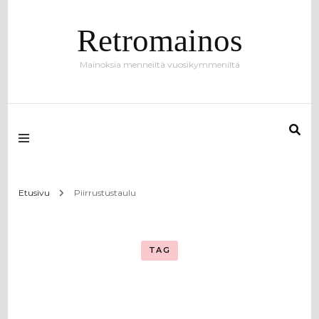
Retromainos
Mainoksia menneiltä vuosikymmeniltä
Etusivu
Piirrustustaulu
TAG