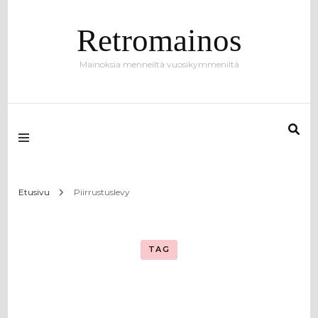
Retromainos
Mainoksia menneiltä vuosikymmeniltä
Etusivu
Piirrustuslevy
TAG