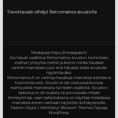
Toivottavasti viihdyt Retromainos sivustolla
Mediapala
https://mediapala.fi/
Jos haluat osallistua Retromainos sivuston toimintaan,
otathan yhteyttä meihin ja kerrot minkä hauskan
vanhan mainoksen juuri sinä haluaisit lisätä sivustolle
näytettäväksi.
Retromainos.fi on vanhoja hauskoja mainoksia esittelevä
huumorisivusto. Sivusto ei ole vastuussa kuvissa
esiintyvästä mainoksista tai niiden sisällöstä. Sivuston
tarkoitus ei ole loukata tai provosoida mitään
ihmisryhmää, vaan tarkoituksena on näyttää minkälaisia
mainoksia ennen vanhaan näytettiin kohdeyleisölle.
Fashion Stylist | Kehittänyt
Blossom Themes
.Tarjoaja
WordPress
.