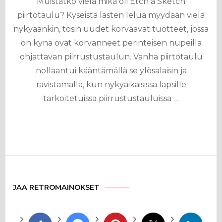
Muistatko vielä mikä oli Etch a Sketch
piirtotaulu? Kyseistä lasten lelua myydään vielä
nykyäänkin, tosin uudet korvaavat tuotteet, jossa
on kynä ovat korvanneet perinteisen nupeilla
ohjattavan piirrustustaulun. Vanha piirtotaulu
nollaantui kääntämällä se ylösalaisin ja
ravistamalla, kun nykyaikaisissa lapsille
tarkoitetuissa piirrustustauluissa …
JAA RETROMAINOKSET