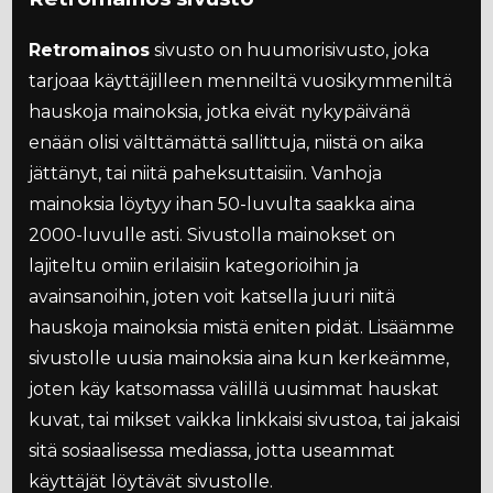
Retromainos
sivusto on huumorisivusto, joka
tarjoaa käyttäjilleen menneiltä vuosikymmeniltä
hauskoja mainoksia, jotka eivät nykypäivänä
enään olisi välttämättä sallittuja, niistä on aika
jättänyt, tai niitä paheksuttaisiin. Vanhoja
mainoksia löytyy ihan 50-luvulta saakka aina
2000-luvulle asti. Sivustolla mainokset on
lajiteltu omiin erilaisiin kategorioihin ja
avainsanoihin, joten voit katsella juuri niitä
hauskoja mainoksia mistä eniten pidät. Lisäämme
sivustolle uusia mainoksia aina kun kerkeämme,
joten käy katsomassa välillä uusimmat hauskat
kuvat, tai mikset vaikka linkkaisi sivustoa, tai jakaisi
sitä sosiaalisessa mediassa, jotta useammat
käyttäjät löytävät sivustolle.