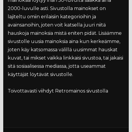
mainoksia löytyy ihan 50-luvulta saakka aina
2000-luvulle asti. Sivustolla mainokset on
lajiteltu omiin erilaisiin kategorioihin ja
avainsanoihin, joten voit katsella juuri niitä
hauskoja mainoksia mistä eniten pidät. Lisäämme
sivustolle uusia mainoksia aina kun kerkeämme,
joten käy katsomassa välillä uusimmat hauskat
kuvat, tai mikset vaikka linkkaisi sivustoa, tai jakaisi
sitä sosiaalisessa mediassa, jotta useammat
käyttäjät löytävät sivustolle.
Toivottavasti viihdyt Retromainos sivustolla