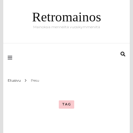
Retromainos
Mainoksia menneiltä vuosikymmeniltä
Etusivu
Pesu
TAG