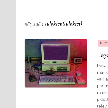
näyttää
1 tuloksen(tulokset)
UUT
Lege
Pelia
maino
välil
parem
maino
pidet
televi