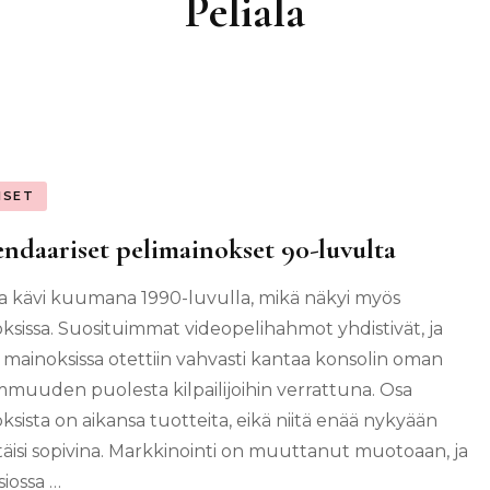
Peliala
ISET
ndaariset pelimainokset 90-luvulta
la kävi kuumana 1990-luvulla, mikä näkyi myös
ksissa. Suosituimmat videopelihahmot yhdistivät, ja
lä mainoksissa otettiin vahvasti kantaa konsolin oman
muuden puolesta kilpailijoihin verrattuna. Osa
ksista on aikansa tuotteita, eikä niitä enää nykyään
täisi sopivina. Markkinointi on muuttanut muotoaan, ja
siossa …