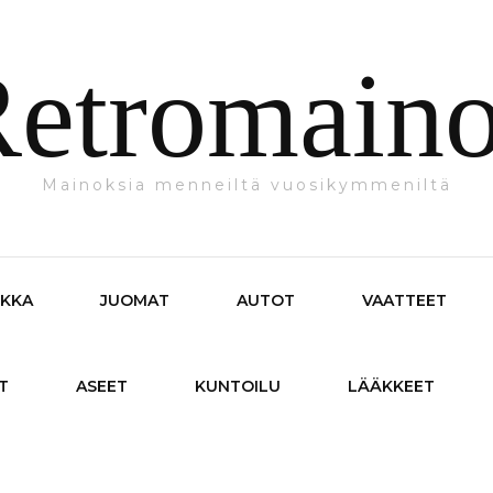
etromain
Mainoksia menneiltä vuosikymmeniltä
IKKA
JUOMAT
AUTOT
VAATTEET
T
ASEET
KUNTOILU
LÄÄKKEET