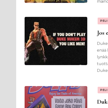
maino
PEL
Jos 
Duke 
enää l
lynkk
tuott
Duke 
PEL
Duk