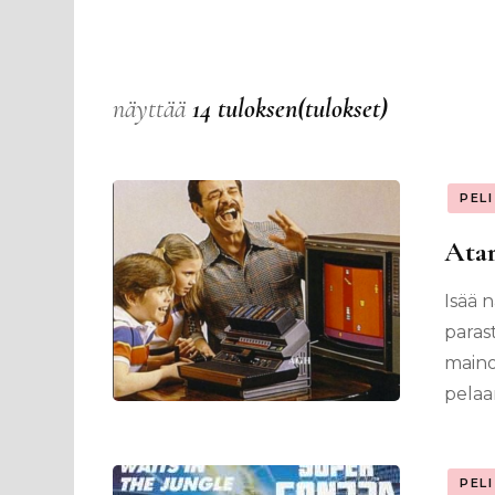
näyttää
14 tuloksen(tulokset)
PEL
Atar
Isää n
paras
mainok
pelaa
PEL