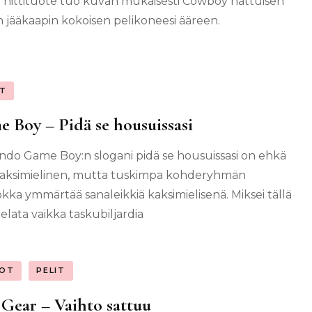
 hittituote tuo kuvan mukaisesti Cowboy hattuisen
n jääkaapin kokoisen pelikoneesi ääreen.
IT
 Boy – Pidä se housuissasi
ndo Game Boy:n slogani pidä se housuissasi on ehkä
 kaksimielinen, mutta tuskimpa kohderyhmän
okka ymmärtää sanaleikkiä kaksimielisenä. Miksei tällä
pelata vaikka taskubiljardia
OT
PELIT
Gear – Vaihto sattuu