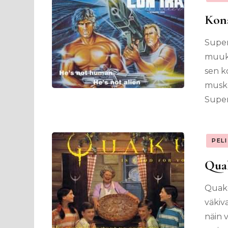
Kon
Super
muuka
sen k
muskel
Super 
PEL
Quak
Quake
väkiv
näin 