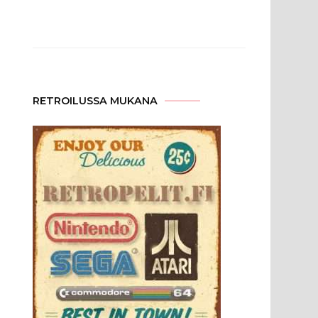
mainoksia_vuosituhannen_vaihteen/
RETROILUSSA MUKANA