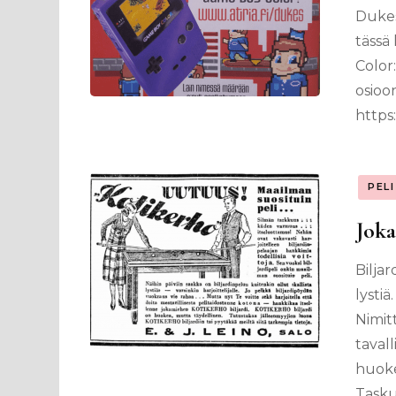
Dukes
tässä
Color
osioo
https
PEL
Joka
Biljar
lystiä
Nimit
tavall
huoke
Tasku