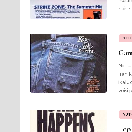
kesän
naise
PEL
Game
Ninte
liian
ikälu
voisi 
AUT
Top 