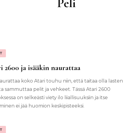
Peli
IT
i 2600 ja isääkin naurattaa
aurattaa koko Atari touhu niin, että taitaa olla lasten
ta sammuttaa pelit ja vehkeet. Tässä Atari 2600
sessa on selkeästi viety ilo liiallisuuksiin ja itse
minen ei jää huomion keskipisteeksi.
IT