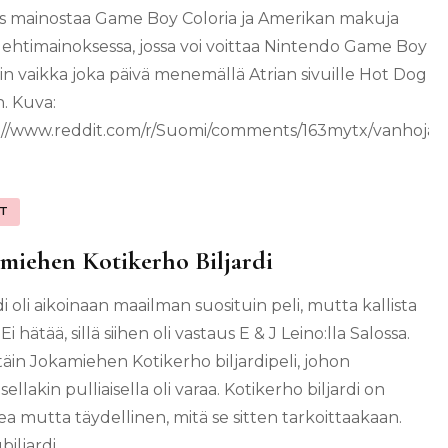
 mainostaa Game Boy Coloria ja Amerikan makuja
 lehtimainoksessa, jossa voi voittaa Nintendo Game Boy
:in vaikka joka päivä menemällä Atrian sivuille Hot Dog
n. Kuva:
://www.reddit.com/r/Suomi/comments/163mytx/vanhoja_
IT
miehen Kotikerho Biljardi
di oli aikoinaan maailman suosituin peli, mutta kallista
. Ei hätää, sillä siihen oli vastaus E & J Leino:lla Salossa.
täin Jokamiehen Kotikerho biljardipeli, johon
isellakin pulliaisella oli varaa. Kotikerho biljardi on
a mutta täydellinen, mitä se sitten tarkoittaakaan.
biljardi …