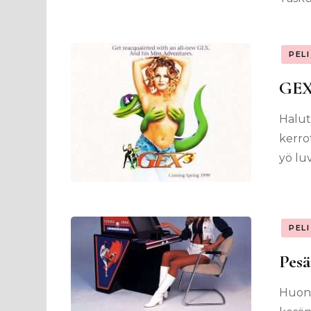
PEL
GEX 
Halut 
kerro
yö luv
PEL
Pesä
Huono