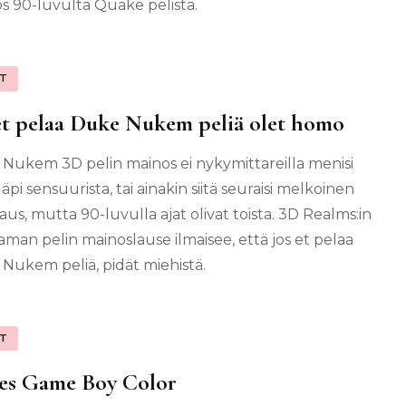
s 90-luvulta Quake pelistä.
IT
et pelaa Duke Nukem peliä olet homo
Nukem 3D pelin mainos ei nykymittareilla menisi
äpi sensuurista, tai ainakin siitä seuraisi melkoinen
aus, mutta 90-luvulla ajat olivat toista. 3D Realms:in
aman pelin mainoslause ilmaisee, että jos et pelaa
Nukem peliä, pidät miehistä.
IT
es Game Boy Color