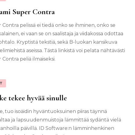
ami Super Contra
 Contra pelissä ei tiedä onko se ihminen, onko se
lainen, ei vaan se on saalistaja ja viidakossa odottaa
ohtalo. Kryptistä tekstiä, sekä B-luokan kansikuva
imiehistä aseissa. Tästä linkistä voi pelata nähtävästi
Contra peliä ilmaiseksi.
IT
e tekee hyvää sinulle
, tuo isoäidin hyväntuoksuinen piiras täynnä
altaa ja lapsuudenmuistoja lämmittää sydäntä vielä
vanhoilla päivillä. ID Software:n lämminhenkinen