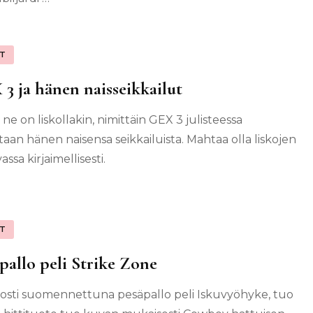
IT
3 ja hänen naisseikkailut
ne on liskollakin, nimittäin GEX 3 julisteessa
taan hänen naisensa seikkailuista. Mahtaa olla liskojen
assa kirjaimellisesti.
IT
pallo peli Strike Zone
sti suomennettuna pesäpallo peli Iskuvyöhyke, tuo