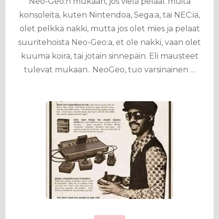
Neo-Geo:n mukaan, jos vielä pelaat muita
konsoleita, kuten Nintendoa, Sega:a, tai NEC:iä,
olet pelkkä nakki, mutta jos olet mies ja pelaat
suuritehoista Neo-Geo:a, et ole nakki, vaan olet
kuuma koira, tai jotain sinnepäin. Eli mausteet
tulevat mukaan.. NeoGeo, tuo varsinainen …