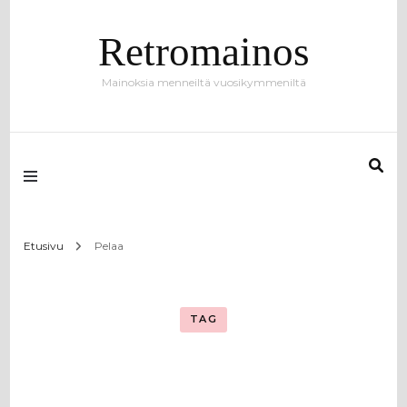
Retromainos
Mainoksia menneiltä vuosikymmeniltä
Etusivu
Pelaa
TAG