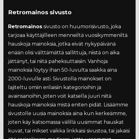
Retromainos sivusto
Retromainos
sivusto on huumorisivusto, joka
tarjoaa käyttäjilleen menneiltä vuosikymmeniltä
hauskoja mainoksia, jotka eivät nykypäivänä
enään olisi välttämättä sallittuja, niistä on aika
jättänyt, tai niitä paheksuttaisiin. Vanhoja
mainoksia löytyy ihan 50-luvulta saakka aina
2000-luvulle asti. Sivustolla mainokset on
lajiteltu omiin erilaisiin kategorioihin ja
avainsanoihin, joten voit katsella juuri niitä
hauskoja mainoksia mistä eniten pidät. Lisäämme
sivustolle uusia mainoksia aina kun kerkeämme,
joten käy katsomassa välillä uusimmat hauskat
kuvat, tai mikset vaikka linkkaisi sivustoa, tai jakaisi