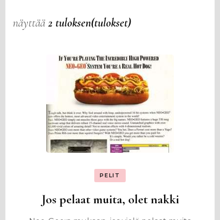
näyttää
2 tuloksen(tulokset)
PELIT
Jos pelaat muita, olet nakki