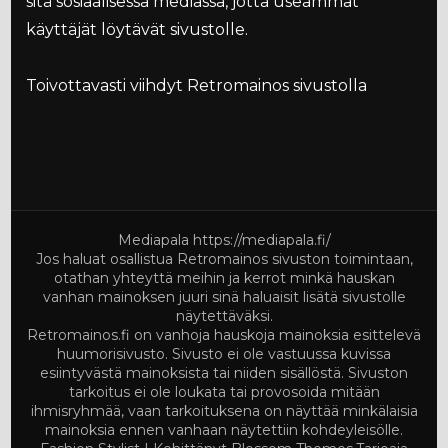
sitä sosiaalisessa mediassa, jotta useammat
käyttäjät löytävät sivustolle.
Toivottavasti viihdyt Retromainos sivustolla
Mediapala
https://mediapala.fi/
Jos haluat osallistua Retromainos sivuston toimintaan,
otathan yhteyttä meihin ja kerrot minkä hauskan
vanhan mainoksen juuri sinä haluaisit lisätä sivustolle
näytettäväksi.
Retromainos.fi on vanhoja hauskoja mainoksia esittelevä
huumorisivusto. Sivusto ei ole vastuussa kuvissa
esiintyvästä mainoksista tai niiden sisällöstä. Sivuston
tarkoitus ei ole loukata tai provosoida mitään
ihmisryhmää, vaan tarkoituksena on näyttää minkälaisia
mainoksia ennen vanhaan näytettiin kohdeyleisölle.