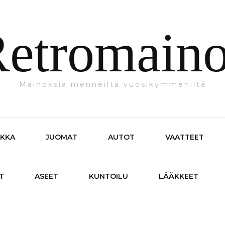
etromain
Mainoksia menneiltä vuosikymmeniltä
IKKA
JUOMAT
AUTOT
VAATTEET
T
ASEET
KUNTOILU
LÄÄKKEET