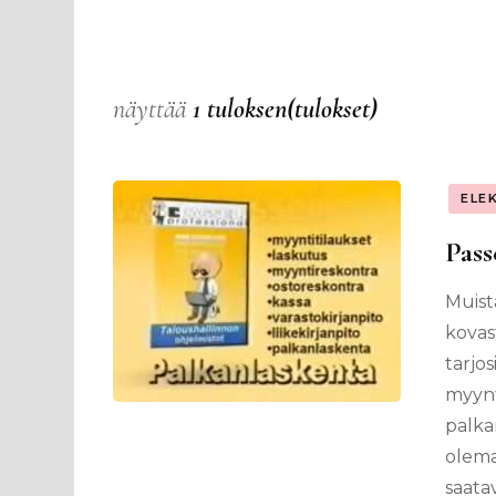
näyttää
1 tuloksen(tulokset)
ELE
Pass
Muist
kovas
tarjos
myynti
palka
olema
saatav