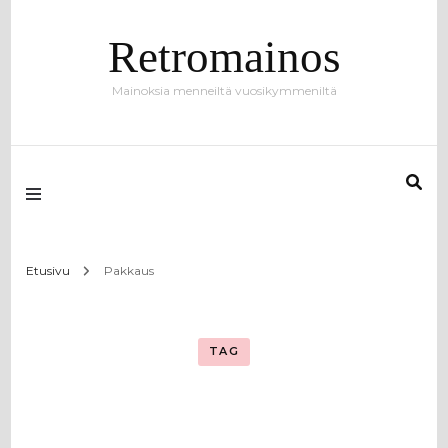
Retromainos
Mainoksia menneiltä vuosikymmeniltä
Etusivu
Pakkaus
TAG