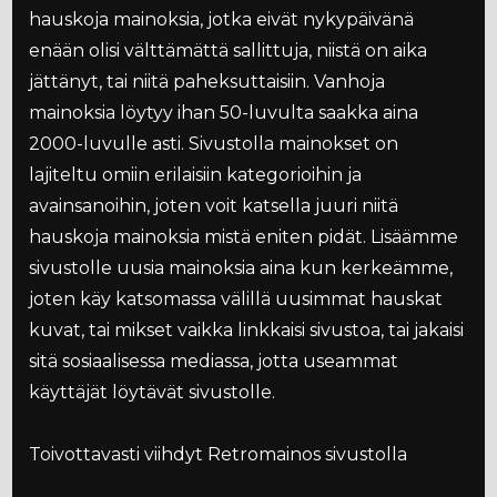
hauskoja mainoksia, jotka eivät nykypäivänä
enään olisi välttämättä sallittuja, niistä on aika
jättänyt, tai niitä paheksuttaisiin. Vanhoja
mainoksia löytyy ihan 50-luvulta saakka aina
2000-luvulle asti. Sivustolla mainokset on
lajiteltu omiin erilaisiin kategorioihin ja
avainsanoihin, joten voit katsella juuri niitä
hauskoja mainoksia mistä eniten pidät. Lisäämme
sivustolle uusia mainoksia aina kun kerkeämme,
joten käy katsomassa välillä uusimmat hauskat
kuvat, tai mikset vaikka linkkaisi sivustoa, tai jakaisi
sitä sosiaalisessa mediassa, jotta useammat
käyttäjät löytävät sivustolle.
Toivottavasti viihdyt Retromainos sivustolla