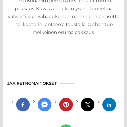
Tässä Konami:n pelissä AJAX on suora osuma
pakkaus. Kuvassa huokuu ysärin tunnelma
vahvasti kun vähäpukeinen nainen pitelee asetta
helikopterin lentäessä taustalla. Onhan tuo
melkoinen osuma pakkaus.
JAA RETROMAINOKSET