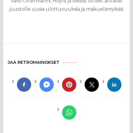
Valio Oltermanni, Höylä ja oikeat otteet antavat
juustolle uusia ulottuvuuksia ja makuelämyksiä.
JAA RETROMAINOKSET