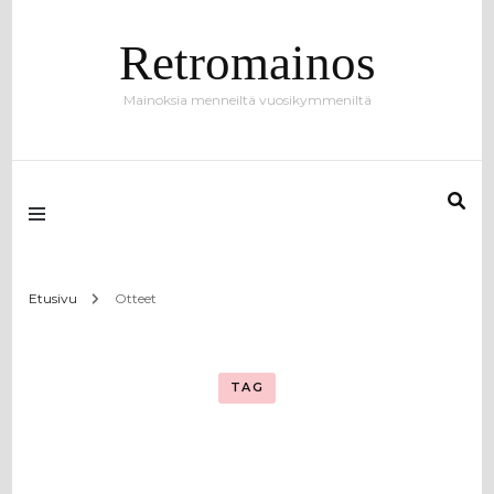
Retromainos
Mainoksia menneiltä vuosikymmeniltä
Etusivu
Otteet
TAG