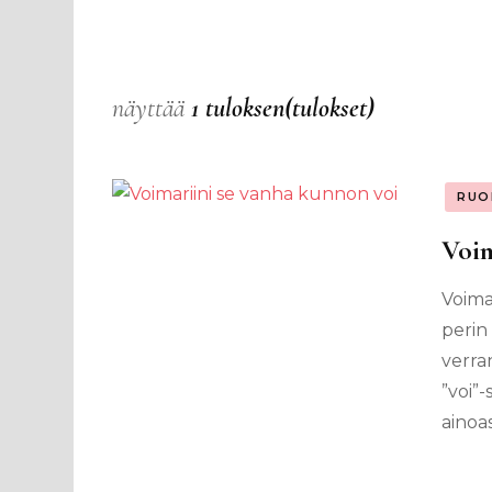
näyttää
1 tuloksen(tulokset)
RUO
Voim
Voimar
perin 
verra
”voi”-
ainoa