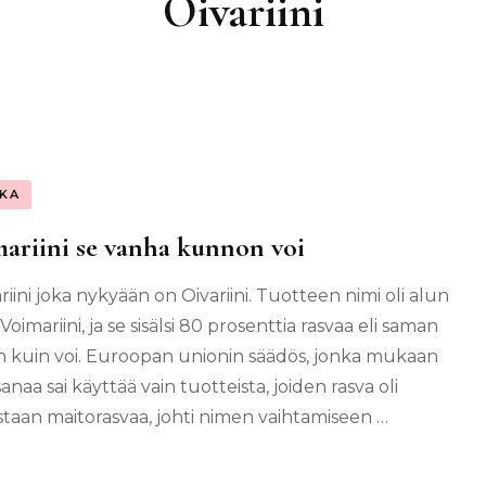
Oivariini
KA
ariini se vanha kunnon voi
iini joka nykyään on Oivariini. Tuotteen nimi oli alun
Voimariini, ja se sisälsi 80 prosenttia rasvaa eli saman
n kuin voi. Euroopan unionin säädös, jonka mukaan
sanaa sai käyttää vain tuotteista, joiden rasva oli
staan maitorasvaa, johti nimen vaihtamiseen …