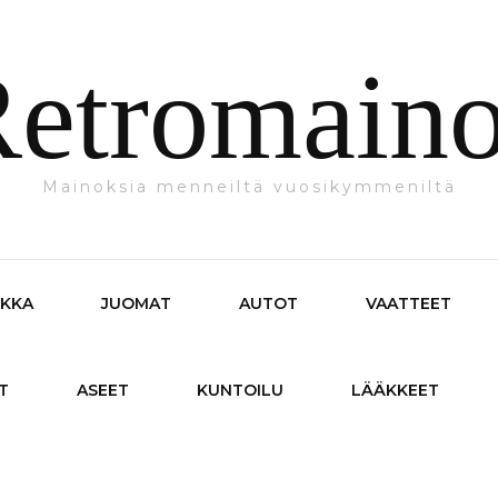
etromain
Mainoksia menneiltä vuosikymmeniltä
IKKA
JUOMAT
AUTOT
VAATTEET
T
ASEET
KUNTOILU
LÄÄKKEET