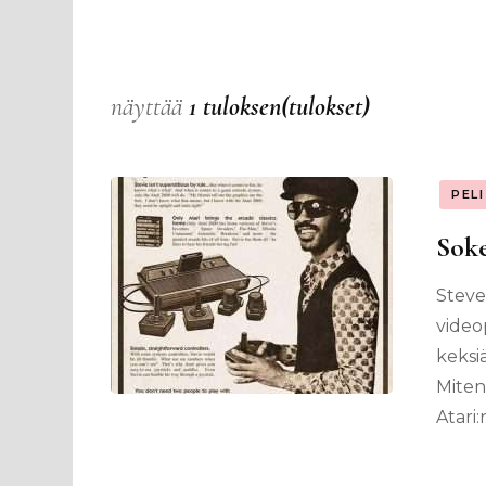
näyttää
1 tuloksen(tulokset)
PEL
Soke
Steve
videop
keksi
Miten
Atari