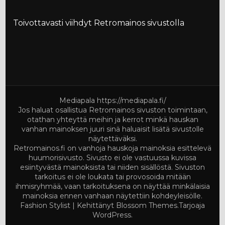
Toivottavasti viihdyt Retromainos sivustolla
Mediapala
https://mediapala.fi/
Jos haluat osallistua Retromainos sivuston toimintaan,
otathan yhteyttä meihin ja kerrot minkä hauskan
vanhan mainoksen juuri sinä haluaisit lisätä sivustolle
näytettäväksi.
Retromainos.fi on vanhoja hauskoja mainoksia esittelevä
huumorisivusto. Sivusto ei ole vastuussa kuvissa
esiintyvästä mainoksista tai niiden sisällöstä. Sivuston
tarkoitus ei ole loukata tai provosoida mitään
ihmisryhmää, vaan tarkoituksena on näyttää minkälaisia
mainoksia ennen vanhaan näytettiin kohdeyleisölle.
Fashion Stylist | Kehittänyt
Blossom Themes
.Tarjoaja
WordPress
.