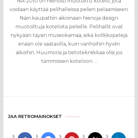
NA-2010 on hienosti muotoiltu kotelo, jota
voidaan käyttää pelihalleissa pelien pelaamiseen.
Näin kaupattiin aikoinaan hienoja design
muotoiltuja koteloita peleille. Pelihallit ovat
nykyään täysin museokamaa, eikä kolikkopelejä
enään ole saatavilla, kuin vanhoihin hyviin
aikoihin. Huumoria ja tietotekniikkaa olisi jos
tämmöisen koteloon …
JAA RETROMAINOKSET