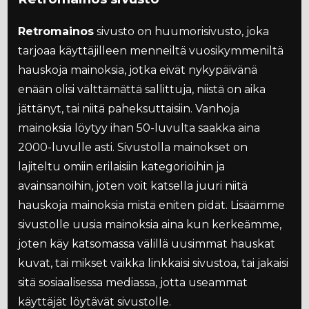
Retromainos
sivusto on huumorisivusto, joka
tarjoaa käyttäjilleen menneiltä vuosikymmeniltä
hauskoja mainoksia, jotka eivät nykypäivänä
enään olisi välttämättä sallittuja, niistä on aika
jättänyt, tai niitä paheksuttaisiin. Vanhoja
mainoksia löytyy ihan 50-luvulta saakka aina
2000-luvulle asti. Sivustolla mainokset on
lajiteltu omiin erilaisiin kategorioihin ja
avainsanoihin, joten voit katsella juuri niitä
hauskoja mainoksia mistä eniten pidät. Lisäämme
sivustolle uusia mainoksia aina kun kerkeämme,
joten käy katsomassa välillä uusimmat hauskat
kuvat, tai mikset vaikka linkkaisi sivustoa, tai jakaisi
sitä sosiaalisessa mediassa, jotta useammat
käyttäjät löytävät sivustolle.