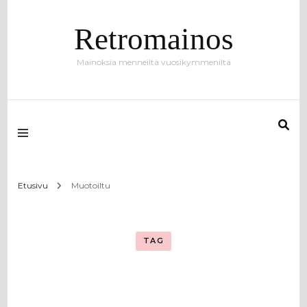
Retromainos
Mainoksia menneiltä vuosikymmeniltä
Etusivu
Muotoiltu
TAG