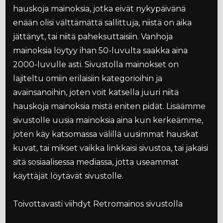
hauskoja mainoksia, jotka eivät nykypäivänä
enään olisi välttämättä sallittuja, niistä on aika
jättänyt, tai niitä paheksuttaisiin. Vanhoja
mainoksia löytyy ihan 50-luvulta saakka aina
2000-luvulle asti. Sivustolla mainokset on
lajiteltu omiin erilaisiin kategorioihin ja
avainsanoihin, joten voit katsella juuri niitä
hauskoja mainoksia mistä eniten pidät. Lisäämme
sivustolle uusia mainoksia aina kun kerkeämme,
joten käy katsomassa välillä uusimmat hauskat
kuvat, tai mikset vaikka linkkaisi sivustoa, tai jakaisi
sitä sosiaalisessa mediassa, jotta useammat
käyttäjät löytävät sivustolle.
Toivottavasti viihdyt Retromainos sivustolla