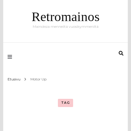
Retromainos
Mainoksia menneiltä vuosikymmeniltä
Etusivu
Motor Up
TAG