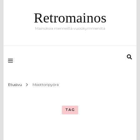
Retromainos
Mainoksia menneiltä vuosikymmeniltä
Etusivu
Moottoripyörä
TAG