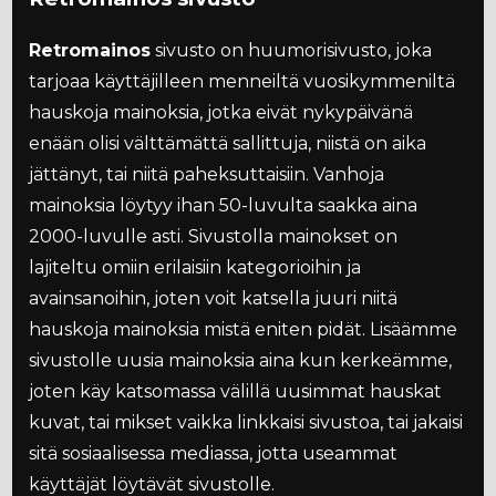
Retromainos
sivusto on huumorisivusto, joka
tarjoaa käyttäjilleen menneiltä vuosikymmeniltä
hauskoja mainoksia, jotka eivät nykypäivänä
enään olisi välttämättä sallittuja, niistä on aika
jättänyt, tai niitä paheksuttaisiin. Vanhoja
mainoksia löytyy ihan 50-luvulta saakka aina
2000-luvulle asti. Sivustolla mainokset on
lajiteltu omiin erilaisiin kategorioihin ja
avainsanoihin, joten voit katsella juuri niitä
hauskoja mainoksia mistä eniten pidät. Lisäämme
sivustolle uusia mainoksia aina kun kerkeämme,
joten käy katsomassa välillä uusimmat hauskat
kuvat, tai mikset vaikka linkkaisi sivustoa, tai jakaisi
sitä sosiaalisessa mediassa, jotta useammat
käyttäjät löytävät sivustolle.