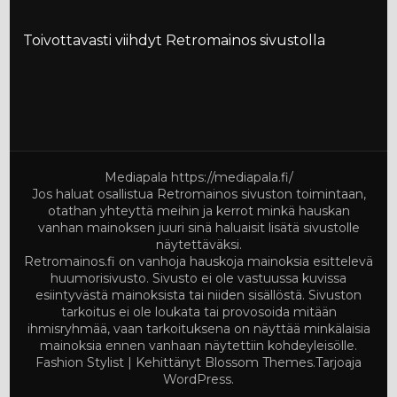
Toivottavasti viihdyt Retromainos sivustolla
Mediapala
https://mediapala.fi/
Jos haluat osallistua Retromainos sivuston toimintaan,
otathan yhteyttä meihin ja kerrot minkä hauskan
vanhan mainoksen juuri sinä haluaisit lisätä sivustolle
näytettäväksi.
Retromainos.fi on vanhoja hauskoja mainoksia esittelevä
huumorisivusto. Sivusto ei ole vastuussa kuvissa
esiintyvästä mainoksista tai niiden sisällöstä. Sivuston
tarkoitus ei ole loukata tai provosoida mitään
ihmisryhmää, vaan tarkoituksena on näyttää minkälaisia
mainoksia ennen vanhaan näytettiin kohdeyleisölle.
Fashion Stylist | Kehittänyt
Blossom Themes
.Tarjoaja
WordPress
.