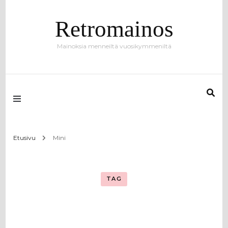
Retromainos
Mainoksia menneiltä vuosikymmeniltä
Etusivu
Mini
TAG