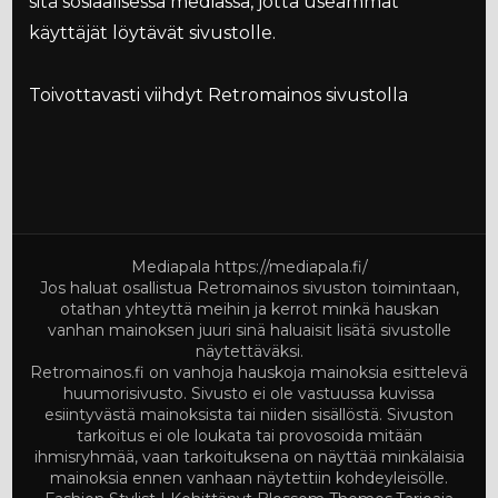
sitä sosiaalisessa mediassa, jotta useammat
käyttäjät löytävät sivustolle.
Toivottavasti viihdyt Retromainos sivustolla
Mediapala
https://mediapala.fi/
Jos haluat osallistua Retromainos sivuston toimintaan,
otathan yhteyttä meihin ja kerrot minkä hauskan
vanhan mainoksen juuri sinä haluaisit lisätä sivustolle
näytettäväksi.
Retromainos.fi on vanhoja hauskoja mainoksia esittelevä
huumorisivusto. Sivusto ei ole vastuussa kuvissa
esiintyvästä mainoksista tai niiden sisällöstä. Sivuston
tarkoitus ei ole loukata tai provosoida mitään
ihmisryhmää, vaan tarkoituksena on näyttää minkälaisia
mainoksia ennen vanhaan näytettiin kohdeyleisölle.