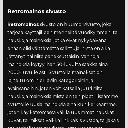
Retromainos sivusto
Retromainos
sivusto on huumorisivusto, joka
tarjoaa käyttäjilleen menneiltä vuosikymmeniltä
hauskoja mainoksia, jotka eivät nykypäivänä
enään olisi välttämättä sallittuja, niistä on aika
jättänyt, tai niitä paheksuttaisiin. Vanhoja
mainoksia löytyy ihan 50-luvulta saakka aina
2000-luvulle asti. Sivustolla mainokset on
lajiteltu omiin erilaisiin kategorioihin ja
avainsanoihin, joten voit katsella juuri niitä
hauskoja mainoksia mistä eniten pidät. Lisäämme
sivustolle uusia mainoksia aina kun kerkeämme,
joten käy katsomassa välillä uusimmat hauskat
kuvat, tai mikset vaikka linkkaisi sivustoa, tai jakaisi