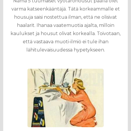
Nämä 5 tuumaiset vyötäröhousut päällä olet
varma katseenkääntäjä. Tätä korkeammalle et
housuja saisi nostettua ilman, että ne olisivat
haalarit. Ihanaa vaatemuotia ajalta, milloin
kaulukset ja housut olivat korkealla. Toivotaan,
että vastaava muoti-ilmiö ei tule ihan
lähitulevaisuudessa hypetykseen.