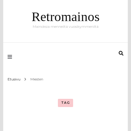
Retromainos
Mainoksia menneiltä vuosikymmeniltä
Etusivu
Miesten
TAG