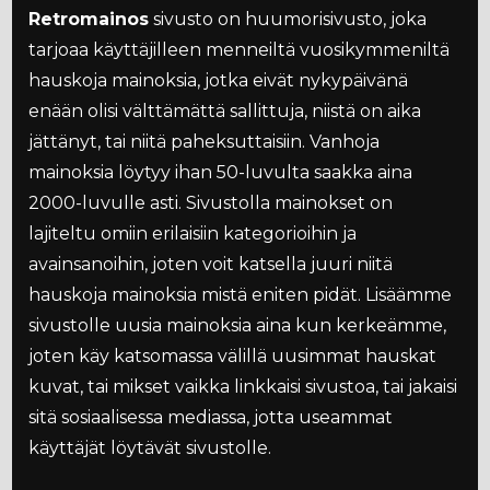
Retromainos
sivusto on huumorisivusto, joka
tarjoaa käyttäjilleen menneiltä vuosikymmeniltä
hauskoja mainoksia, jotka eivät nykypäivänä
enään olisi välttämättä sallittuja, niistä on aika
jättänyt, tai niitä paheksuttaisiin. Vanhoja
mainoksia löytyy ihan 50-luvulta saakka aina
2000-luvulle asti. Sivustolla mainokset on
lajiteltu omiin erilaisiin kategorioihin ja
avainsanoihin, joten voit katsella juuri niitä
hauskoja mainoksia mistä eniten pidät. Lisäämme
sivustolle uusia mainoksia aina kun kerkeämme,
joten käy katsomassa välillä uusimmat hauskat
kuvat, tai mikset vaikka linkkaisi sivustoa, tai jakaisi
sitä sosiaalisessa mediassa, jotta useammat
käyttäjät löytävät sivustolle.