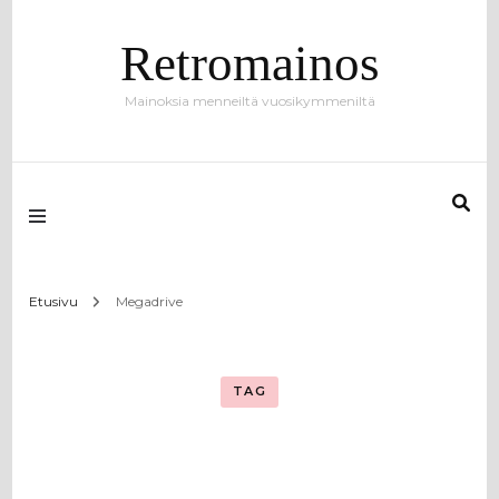
Retromainos
Mainoksia menneiltä vuosikymmeniltä
Etusivu
Megadrive
TAG