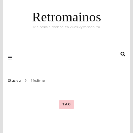
Retromainos
Mainoksia menneiltä vuosikymmeniltä
Etusivu
Medima
TAG