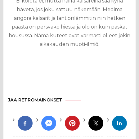
Ei kolota ei, mutta näillä kalsareilla saa kyllä
hävetä, jos joku sattuu näkemään. Medima
angora kalsarit ja lantionlämmitin niin hetken
päästä on persvako hiessä ja olo on kuin paskat
housussa. Nämä kuteet ovat varmasti olleet jokin
aikakauden muoti-ilmiö.
JAA RETROMAINOKSET