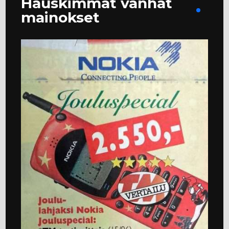
Hauskimmat vanhat
mainokset