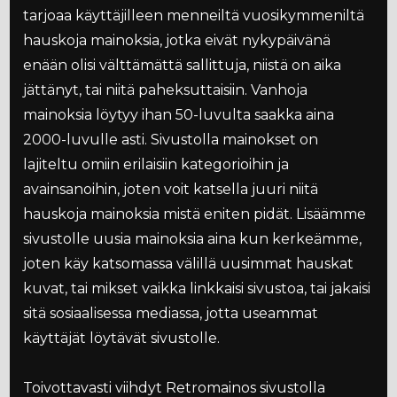
tarjoaa käyttäjilleen menneiltä vuosikymmeniltä
hauskoja mainoksia, jotka eivät nykypäivänä
enään olisi välttämättä sallittuja, niistä on aika
jättänyt, tai niitä paheksuttaisiin. Vanhoja
mainoksia löytyy ihan 50-luvulta saakka aina
2000-luvulle asti. Sivustolla mainokset on
lajiteltu omiin erilaisiin kategorioihin ja
avainsanoihin, joten voit katsella juuri niitä
hauskoja mainoksia mistä eniten pidät. Lisäämme
sivustolle uusia mainoksia aina kun kerkeämme,
joten käy katsomassa välillä uusimmat hauskat
kuvat, tai mikset vaikka linkkaisi sivustoa, tai jakaisi
sitä sosiaalisessa mediassa, jotta useammat
käyttäjät löytävät sivustolle.
Toivottavasti viihdyt Retromainos sivustolla