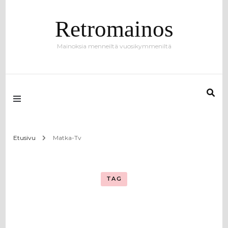
Retromainos
Mainoksia menneiltä vuosikymmeniltä
Etusivu
Matka-Tv
TAG