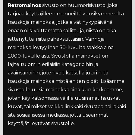
Retromainos
sivusto on huumorisivusto, joka
tarjoaa käyttäjilleen menneiltä vuosikymmeniltä
hauskoja mainoksia, jotka eivät nykypäivänä
enään olisi välttämättä sallittuja, niistä on aika
jättänyt, tai niitä paheksuttaisiin. Vanhoja
mainoksia löytyy ihan 50-luvulta saakka aina
2000-luvulle asti. Sivustolla mainokset on
lajiteltu omiin erilaisiin kategorioihin ja
avainsanoihin, joten voit katsella juuri niitä
hauskoja mainoksia mistä eniten pidät. Lisäämme
sivustolle uusia mainoksia aina kun kerkeämme,
joten käy katsomassa välillä uusimmat hauskat
kuvat, tai mikset vaikka linkkaisi sivustoa, tai jakaisi
sitä sosiaalisessa mediassa, jotta useammat
käyttäjät löytävät sivustolle.