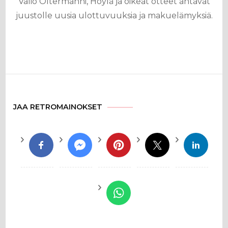
Valio Oltermanni, Höylä ja oikeat otteet antavat
juustolle uusia ulottuvuuksia ja makuelämyksiä.
JAA RETROMAINOKSET