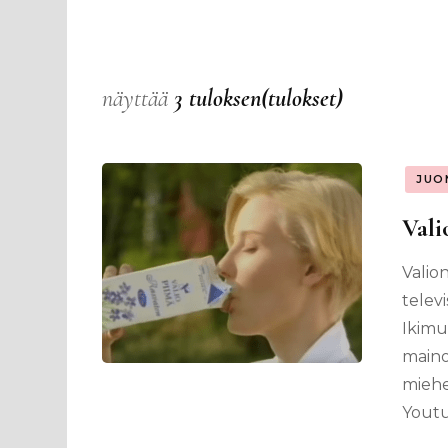
näyttää
3 tuloksen(tulokset)
JUO
Vali
Valio
telev
Ikimui
maino
miehen
Youtu