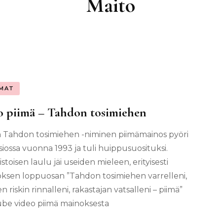
Maito
MAT
o piimä – Tahdon tosimiehen
n Tahdon tosimiehen -niminen piimämainos pyöri
isiossa vuonna 1993 ja tuli huippusuosituksi.
stoisen laulu jäi useiden mieleen, erityisesti
ksen loppuosan ”Tahdon tosimiehen varrelleni,
 riskin rinnalleni, rakastajan vatsalleni – piimä”
be video piimä mainoksesta