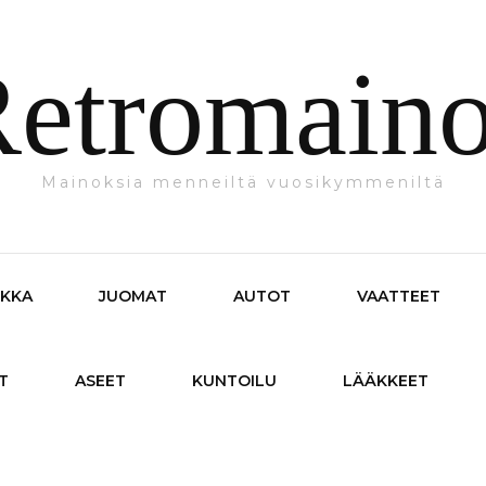
etromain
Mainoksia menneiltä vuosikymmeniltä
IKKA
JUOMAT
AUTOT
VAATTEET
T
ASEET
KUNTOILU
LÄÄKKEET