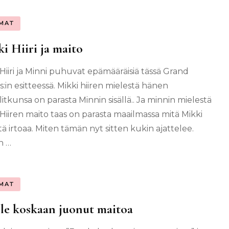
MAT
i Hiiri ja maito
 Hiiri ja Minni puhuvat epämääräisiä tässä Grand
:in esitteessä. Mikki hiiren mielestä hänen
itkunsa on parasta Minnin sisällä.. Ja minnin mielestä
 Hiiren maito taas on parasta maailmassa mitä Mikki
tä irtoaa. Miten tämän nyt sitten kukin ajattelee.
n …
MAT
le koskaan juonut maitoa