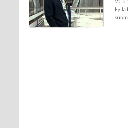
Valio
kyllä
suoma