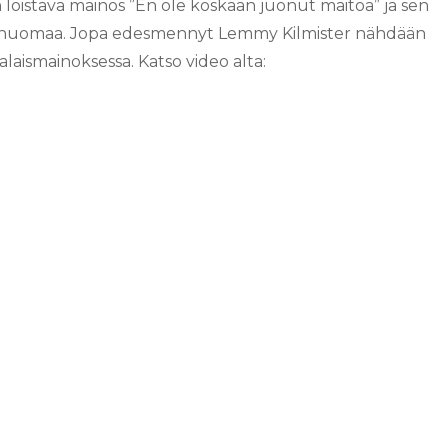
n loistava mainos ”En ole koskaan juonut maitoa” ja sen
 huomaa. Jopa edesmennyt Lemmy Kilmister nähdään
laismainoksessa. Katso video alta: