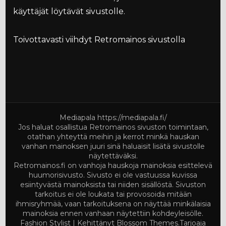
käyttäjät löytävät sivustolle.
Toivottavasti viihdyt Retromainos sivustolla
Mediapala
https://mediapala.fi/
Jos haluat osallistua Retromainos sivuston toimintaan,
otathan yhteyttä meihin ja kerrot minkä hauskan
vanhan mainoksen juuri sinä haluaisit lisätä sivustolle
näytettäväksi.
Retromainos.fi on vanhoja hauskoja mainoksia esittelevä
huumorisivusto. Sivusto ei ole vastuussa kuvissa
esiintyvästä mainoksista tai niiden sisällöstä. Sivuston
tarkoitus ei ole loukata tai provosoida mitään
ihmisryhmää, vaan tarkoituksena on näyttää minkälaisia
mainoksia ennen vanhaan näytettiin kohdeyleisölle.
Fashion Stylist | Kehittänyt
Blossom Themes
.Tarjoaja