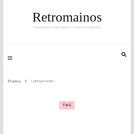
Retromainos
Mainoksia menneiltä vuosikymmeniltä
Etusivu
Lottoaminen
TAG