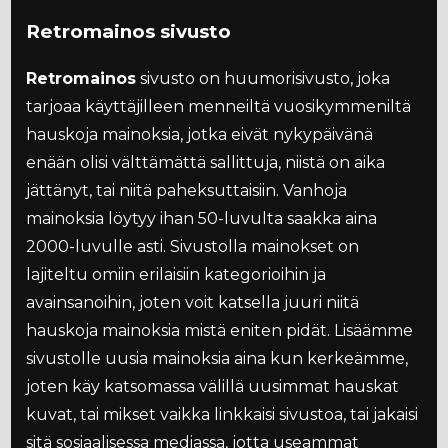
Retromainos sivusto
Retromainos
sivusto on huumorisivusto, joka
tarjoaa käyttäjilleen menneiltä vuosikymmeniltä
hauskoja mainoksia, jotka eivät nykypäivänä
enään olisi välttämättä sallittuja, niistä on aika
jättänyt, tai niitä paheksuttaisiin. Vanhoja
mainoksia löytyy ihan 50-luvulta saakka aina
2000-luvulle asti. Sivustolla mainokset on
lajiteltu omiin erilaisiin kategorioihin ja
avainsanoihin, joten voit katsella juuri niitä
hauskoja mainoksia mistä eniten pidät. Lisäämme
sivustolle uusia mainoksia aina kun kerkeämme,
joten käy katsomassa välillä uusimmat hauskat
kuvat, tai mikset vaikka linkkaisi sivustoa, tai jakaisi
sitä sosiaalisessa mediassa, jotta useammat