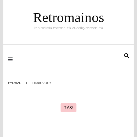
Retromainos
Mainoksia menneiltä vuosikymmeniltä
Etusivu
Liikkuvuus
TAG