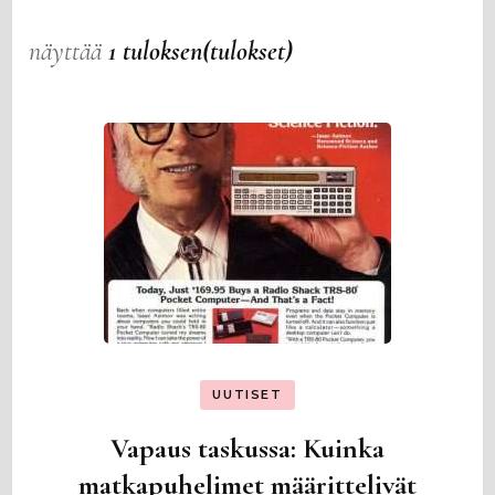
näyttää
1 tuloksen(tulokset)
UUTISET
Vapaus taskussa: Kuinka
matkapuhelimet määrittelivät