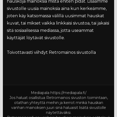
hauskoja mainoksia mistä eniten pidät. Lisäämme
sivustolle uusia mainoksia aina kun kerkeämme,
joten käy katsomassa välillä uusimmat hauskat
kuvat, tai mikset vaikka linkkaisi sivustoa, tai jakaisi
sitä sosiaalisessa mediassa, jotta useammat
käyttäjät löytävät sivustolle.
Toivottavasti viihdyt Retromainos sivustolla
Mediapala
https://mediapala.fi/
Jos haluat osallistua Retromainos sivuston toimintaan,
otathan yhteyttä meihin ja kerrot minkä hauskan
vanhan mainoksen juuri sinä haluaisit lisätä sivustolle
näytettäväksi.