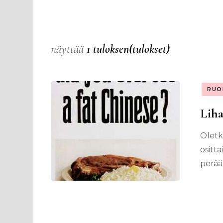
näyttää
1 tuloksen(tulokset)
RUO
Liha
Oletk
ositta
perää