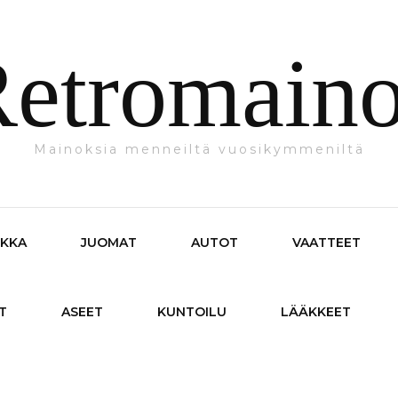
etromain
Mainoksia menneiltä vuosikymmeniltä
IKKA
JUOMAT
AUTOT
VAATTEET
T
ASEET
KUNTOILU
LÄÄKKEET