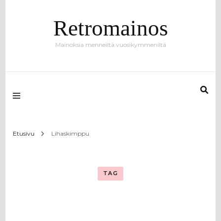
Retromainos
Mainoksia menneiltä vuosikymmeniltä
Etusivu
Lihaskimppu
TAG