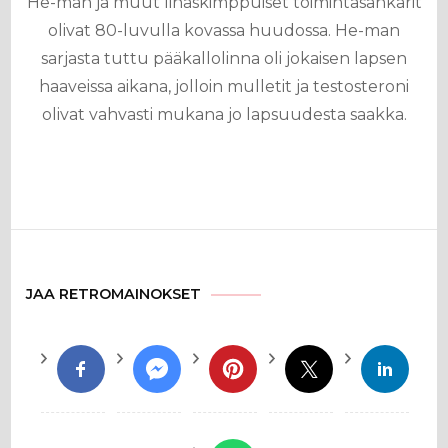
He-man ja muut lihaskimppuiset toimintasankarit
olivat 80-luvulla kovassa huudossa. He-man
sarjasta tuttu pääkallolinna oli jokaisen lapsen
haaveissa aikana, jolloin mulletit ja testosteroni
olivat vahvasti mukana jo lapsuudesta saakka.
JAA RETROMAINOKSET