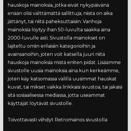
hauskoja mainoksia, jotka eivät nykypäivänä
enään olisi välttämättä sallittuja, niistä on aika
jättänyt, tai niitä paheksuttaisiin. Vanhoja
mainoksia löytyy ihan 50-luvulta saakka aina
2000-luvulle asti. Sivustolla mainokset on
lajiteltu omiin erilaisiin kategorioihin ja
avainsanoihin, joten voit katsella juuri niitä
hauskoja mainoksia mistä eniten pidät. Lisäämme
sivustolle uusia mainoksia aina kun kerkeämme,
joten käy katsomassa välillä uusimmat hauskat
kuvat, tai mikset vaikka linkkaisi sivustoa, tai jakaisi
sitä sosiaalisessa mediassa, jotta useammat
käyttäjät löytävät sivustolle.
Toivottavasti viihdyt Retromainos sivustolla